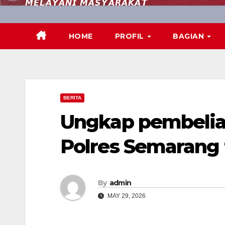
𝙈𝙀𝙇𝘼𝙔𝘼𝙉𝙄 𝙈𝘼𝙎𝙔𝘼𝙍𝘼𝙆𝘼𝙏
HOME
PROFIL
BAGIAN
BERITA
Ungkap pembelian
Polres Semarang 
By
admin
MAY 29, 2026