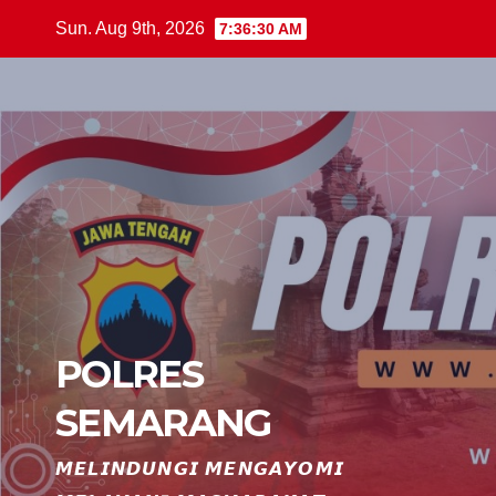
Skip
Sun. Aug 9th, 2026
7:36:31 AM
to
content
POLRES
SEMARANG
𝙈𝙀𝙇𝙄𝙉𝘿𝙐𝙉𝙂𝙄 𝙈𝙀𝙉𝙂𝘼𝙔𝙊𝙈𝙄