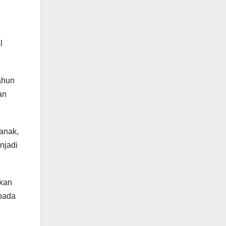
l
ahun
an
anak,
njadi
ikan
 pada