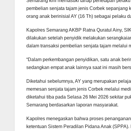
Semarang kini memasuki tahap penetapan pelaku 
pembelian senjata tajam jenis Corbek sepanjang
orang anak berinisial AY (16 Th) sebagai pelaku d
Kapolres Semarang AKBP Ratna Quratul Ainy, SI
dilakukan setelah penyidik melakukan serangkaia
dalam transaksi pembelian senjata tajam melalui m
“Dalam perkembangan penyidikan, satu anak berini
sedangkan empat anak lainnya saat ini masih ber
Diketahui sebelumnya, AY yang merupakan pelaj
memesan senjata tajam jenis Corbek melalui media
diketahui tiba pada Selasa 26 Mei 2026 sekitar 
Semarang berdasarkan laporan masyarakat.
Kapolres menegaskan bahwa proses penanganan p
ketentuan Sistem Peradilan Pidana Anak (SPPA). 