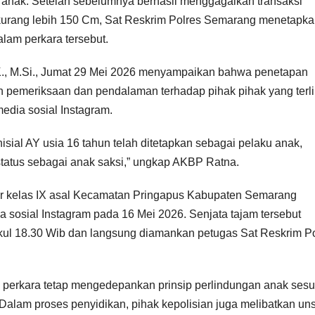
anak. Setelah sebelumnya berhasil menggagalkan transaksi
 kurang lebih 150 Cm, Sat Reskrim Polres Semarang menetapka
alam perkara tersebut.
K., M.Si., Jumat 29 Mei 2026 menyampaikan bahwa penetapan
n pemeriksaan dan pendalaman terhadap pihak pihak yang terli
edia sosial Instagram.
sial AY usia 16 tahun telah ditetapkan sebagai pelaku anak,
status sebagai anak saksi,” ungkap AKBP Ratna.
ar kelas IX asal Kecamatan Pringapus Kabupaten Semarang
 sosial Instagram pada 16 Mei 2026. Senjata tajam tersebut
pukul 18.30 Wib dan langsung diamankan petugas Sat Reskrim P
erkara tetap mengedepankan prinsip perlindungan anak sesu
Dalam proses penyidikan, pihak kepolisian juga melibatkan un