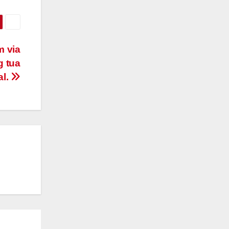
m via
g tua
al.