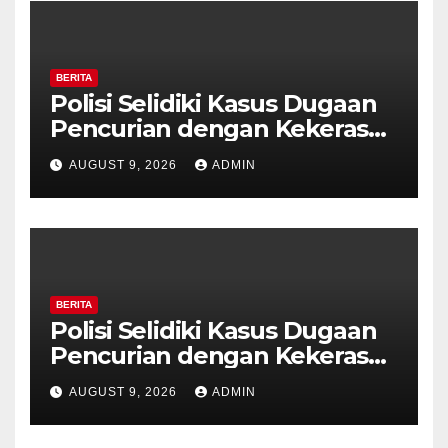
BERITA
Polisi Selidiki Kasus Dugaan
Pencurian dengan Kekerasan
di Counter HP Royal Phone
AUGUST 9, 2026
ADMIN
Ambarawa.
BERITA
Polisi Selidiki Kasus Dugaan
Pencurian dengan Kekerasan
di Counter HP Royal Phone
AUGUST 9, 2026
ADMIN
Ambarawa.