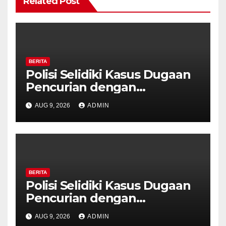
Related Post
BERITA
Polisi Selidiki Kasus Dugaan
Pencurian dengan
Kekerasan di Counter HP
AUG 9, 2026
ADMIN
Royal Phone Ambarawa.
BERITA
Polisi Selidiki Kasus Dugaan
Pencurian dengan
Kekerasan di Counter HP
AUG 9, 2026
ADMIN
Royal Phone Ambarawa.