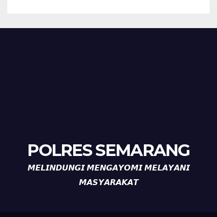
POLRES SEMARANG
𝙈𝙀𝙇𝙄𝙉𝘿𝙐𝙉𝙂𝙄 𝙈𝙀𝙉𝙂𝘼𝙔𝙊𝙈𝙄 𝙈𝙀𝙇𝘼𝙔𝘼𝙉𝙄
𝙈𝘼𝙎𝙔𝘼𝙍𝘼𝙆𝘼𝙏