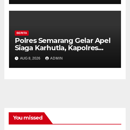
BERITA
Polres Semarang Gelar Apel
Siaga Karhutla, Kapolres
Tekankan Sinergi dan
AUG 8, 2026
ADMIN
Kesiapsiagaan Hadapi Musim
Kemarau.
You missed