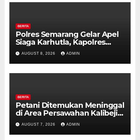
BERITA
Polres Semarang Gelar Apel
Siaga Karhutla, Kapolres
Tekankan Sinergi dan
AUGUST 8, 2026
ADMIN
Kesiapsiagaan Hadapi Musim
Kemarau.
BERITA
Petani Ditemukan Meninggal
di Area Persawahan Kalibeji,
Polisi Pastikan Tidak Ada
AUGUST 7, 2026
ADMIN
Tanda Kekerasan