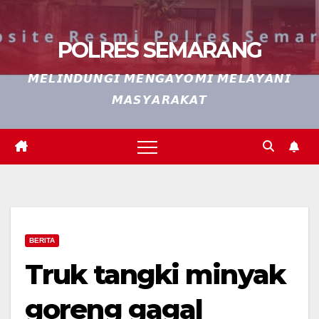
POLRES SEMARANG
𝙈𝙀𝙇𝙄𝙉𝘿𝙐𝙉𝙂𝙄 𝙈𝙀𝙉𝙂𝘼𝙔𝙊𝙈𝙄 𝙈𝙀𝙇𝘼𝙔𝘼𝙉𝙄
𝙈𝘼𝙎𝙔𝘼𝙍𝘼𝙆𝘼𝙏
BERITA
Truk tangki minyak
goreng gagal