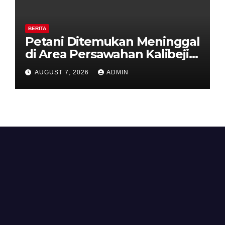
BERITA
Petani Ditemukan Meninggal
di Area Persawahan Kalibeji,
Polisi Pastikan Tidak Ada
AUGUST 7, 2026
ADMIN
Tanda Kekerasan