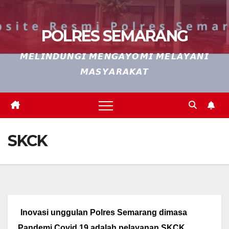
POLRES SEMARANG
𝙈𝙀𝙇𝙄𝙉𝘿𝙐𝙉𝙂𝙄 𝙈𝙀𝙉𝙂𝘼𝙔𝙊𝙈𝙄 𝙈𝙀𝙇𝘼𝙔𝘼𝙉𝙄
𝙈𝘼𝙎𝙔𝘼𝙍𝘼𝙆𝘼𝙏
SKCK
Inovasi unggulan Polres Semarang dimasa
Pandemi Covid 19 adalah pelayanan SKCK