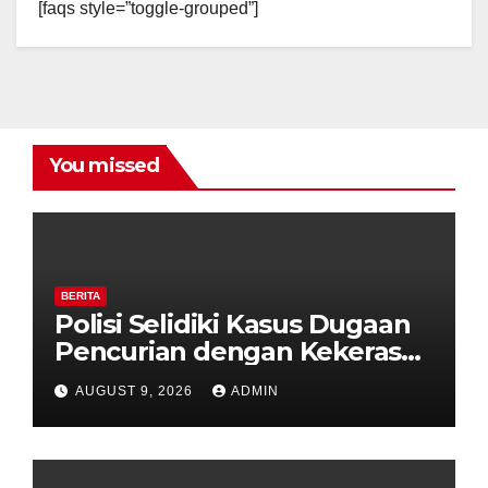
[faqs style=”toggle-grouped”]
You missed
BERITA
Polisi Selidiki Kasus Dugaan
Pencurian dengan Kekerasan
di Counter HP Royal Phone
AUGUST 9, 2026
ADMIN
Ambarawa.