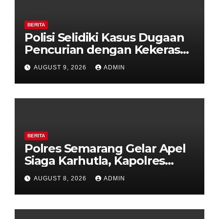
BERITA
Polisi Selidiki Kasus Dugaan
Pencurian dengan Kekerasan
di Counter HP Royal Phone
AUGUST 9, 2026
ADMIN
Ambarawa.
BERITA
Polres Semarang Gelar Apel
Siaga Karhutla, Kapolres
Tekankan Sinergi dan
AUGUST 8, 2026
ADMIN
Kesiapsiagaan Hadapi Musim
Kemarau.