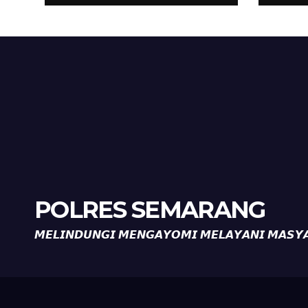
Pastikan Tidak Ada
Per
Tanda Kekerasan
Kam
Diaj
Ron
POLRES SEMARANG
𝙈𝙀𝙇𝙄𝙉𝘿𝙐𝙉𝙂𝙄 𝙈𝙀𝙉𝙂𝘼𝙔𝙊𝙈𝙄 𝙈𝙀𝙇𝘼𝙔𝘼𝙉𝙄 𝙈𝘼𝙎𝙔