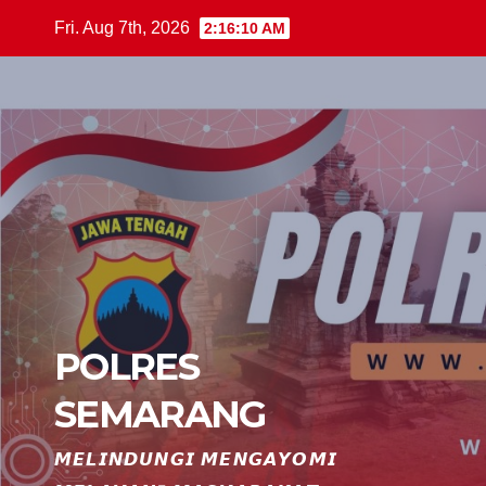
Skip
Fri. Aug 7th, 2026
2:16:11 AM
to
content
POLRES
SEMARANG
𝙈𝙀𝙇𝙄𝙉𝘿𝙐𝙉𝙂𝙄 𝙈𝙀𝙉𝙂𝘼𝙔𝙊𝙈𝙄