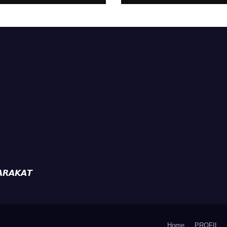
kuat
Perkuat
tibmas, Warga
Kamtibmas, Wa
ak Aktifkan
Diajak Aktifkan
da
Ronda
𝙍𝘼𝙆𝘼𝙏
Home
PROFIL