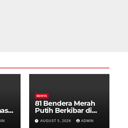
BERITA
81 Bendera Merah
as
Putih Berkibar di
MIN 3 Semarang,
IN
AUGUST 5, 2026
ADMIN
ran
Bhabinkamtibmas