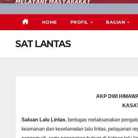
𝙈𝙀𝙇𝘼𝙔𝘼𝙉𝙄 𝙈𝘼𝙎𝙔𝘼𝙍𝘼𝙆𝘼𝙏
HOME
PROFIL
BAGIAN
SAT LANTAS
AKP DWI HIMAWA
KASA
Satuan Lalu Lintas
, bertugas melaksanakan pengatur
keamanan dan keselamatan lalu lintas, pelayanan reg