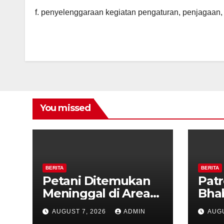
f. penyelenggaraan kegiatan pengaturan, penjagaan, p
You missed
BERITA
BERITA
Petani Ditemukan
Patr
Meninggal di Area
Bha
Persawahan
dan 
AUGUST 7, 2026
ADMIN
AUGU
Kalibeji, Polisi
Kel