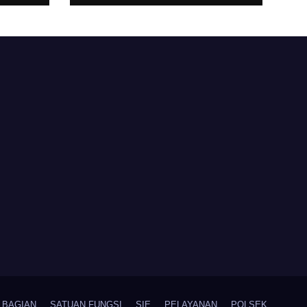
Desa Timpik Hadiri
rga
Peringatan HUT ke-
81 Kemerdekaan RI
BAGIAN
SATUAN FUNGSI
SIE
PELAYANAN
POLSEK