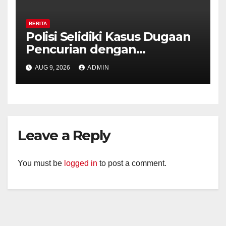
BERITA
Polisi Selidiki Kasus Dugaan
Pencurian dengan
Kekerasan di Counter HP
AUG 9, 2026
ADMIN
Royal Phone Ambarawa.
Leave a Reply
You must be
logged in
to post a comment.