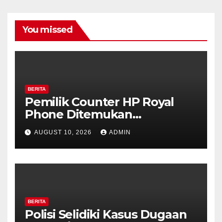
You missed
BERITA
Pemilik Counter HP Royal
Phone Ditemukan
Meninggal di Dalam Mobil di
AUGUST 10, 2026
ADMIN
Grobogan, Polisi Dalami
Keterkaitan dengan Kasus
Pencurian.
BERITA
Polisi Selidiki Kasus Dugaan