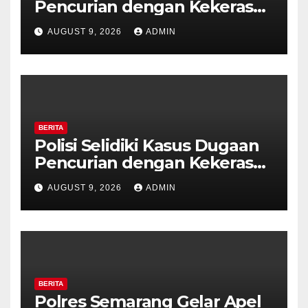
Pencurian dengan Kekerasan
di Counter HP Royal Phone
AUGUST 9, 2026
ADMIN
Ambarawa.
BERITA
Polisi Selidiki Kasus Dugaan
Pencurian dengan Kekerasan
di Counter HP Royal Phone
AUGUST 9, 2026
ADMIN
Ambarawa.
BERITA
Polres Semarang Gelar Apel