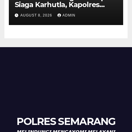
Siaga Karhutla, Kapolres
Tekankan Sinergi dan
AUGUST 8, 2026
ADMIN
Kesiapsiagaan Hadapi Musim
Kemarau.
POLRES SEMARANG