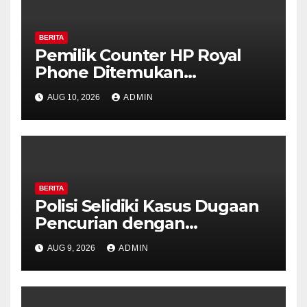
BERITA
Pemilik Counter HP Royal
Phone Ditemukan
Meninggal di Dalam Mobil di
AUG 10, 2026
ADMIN
Grobogan, Polisi Dalami
Keterkaitan dengan Kasus
Pencurian.
BERITA
Polisi Selidiki Kasus Dugaan
Pencurian dengan
Kekerasan di Counter HP
AUG 9, 2026
ADMIN
Royal Phone Ambarawa.