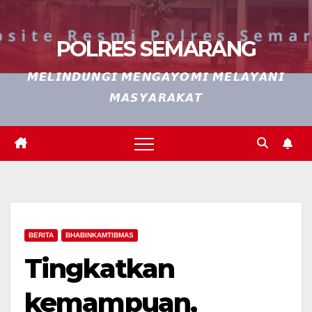
POLRES SEMARANG
𝙈𝙀𝙇𝙄𝙉𝘿𝙐𝙉𝙂𝙄 𝙈𝙀𝙉𝙂𝘼𝙔𝙊𝙈𝙄 𝙈𝙀𝙇𝘼𝙔𝘼𝙉𝙄
𝙈𝘼𝙎𝙔𝘼𝙍𝘼𝙆𝘼𝙏
BERITA
BHABINKAMTIBMAS
Tingkatkan
kemampuan,