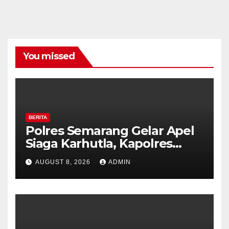
You missed
BERITA
Polres Semarang Gelar Apel
Siaga Karhutla, Kapolres
Tekankan Sinergi dan
AUGUST 8, 2026
ADMIN
Kesiapsiagaan Hadapi Musim
Kemarau.