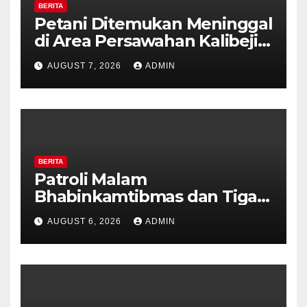
BERITA
Petani Ditemukan Meninggal
di Area Persawahan Kalibeji,
Polisi Pastikan Tidak Ada
AUGUST 7, 2026
ADMIN
Tanda Kekerasan
BERITA
Patroli Malam
Bhabinkamtibmas dan Tiga
Pilar Kelurahan Ungaran
AUGUST 6, 2026
ADMIN
Perkuat Kamtibmas, Warga
Diajak Aktifkan Ronda