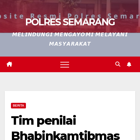
POLRES SEMARANG
𝙈𝙀𝙇𝙄𝙉𝘿𝙐𝙉𝙂𝙄 𝙈𝙀𝙉𝙂𝘼𝙔𝙊𝙈𝙄 𝙈𝙀𝙇𝘼𝙔𝘼𝙉𝙄
𝙈𝘼𝙎𝙔𝘼𝙍𝘼𝙆𝘼𝙏
BERITA
Tim penilai
Bhabinkamtibmas