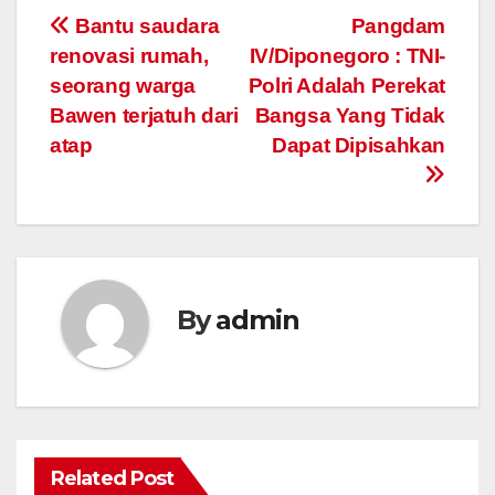
Post
Bantu saudara
Pangdam
renovasi rumah,
IV/Diponegoro : TNI-
navigation
seorang warga
Polri Adalah Perekat
Bawen terjatuh dari
Bangsa Yang Tidak
atap
Dapat Dipisahkan
By
admin
Related Post