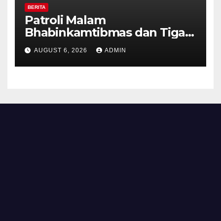
BERITA
Patroli Malam
Bhabinkamtibmas dan Tiga
Pilar Kelurahan Ungaran
AUGUST 6, 2026
ADMIN
Perkuat Kamtibmas, Warga
Diajak Aktifkan Ronda