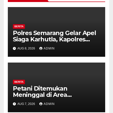
BERITA
Polres Semarang Gelar Apel
Siaga Karhutla, Kapolres
Tekankan Sinergi dan
AUG 8, 2026
ADMIN
Kesiapsiagaan Hadapi Musim
Kemarau.
BERITA
Petani Ditemukan
Meninggal di Area
Persawahan Kalibeji, Polisi
AUG 7, 2026
ADMIN
Pastikan Tidak Ada Tanda