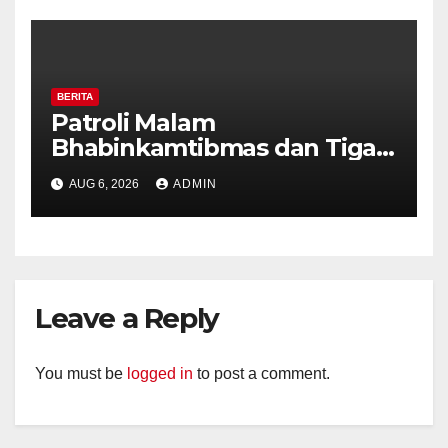
Kekerasan
BERITA
Patroli Malam
Bhabinkamtibmas dan Tiga
Pilar Kelurahan Ungaran
AUG 6, 2026
ADMIN
Perkuat Kamtibmas, Warga
Diajak Aktifkan Ronda
Leave a Reply
You must be
logged in
to post a comment.