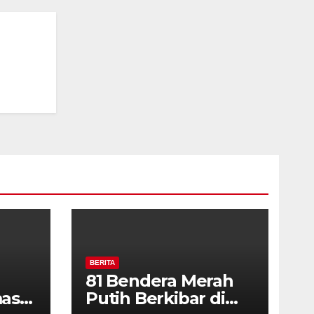
rga
BERITA
81 Bendera Merah
as
Putih Berkibar di