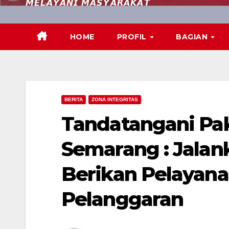
𝙈𝙀𝙇𝘼𝙔𝘼𝙉𝙄 𝙈𝘼𝙎𝙔𝘼𝙍𝘼𝙆𝘼𝙏
HOME
PROFIL
BAGIAN
BERITA
ZONA INTEGRITAS
Tandatangani Pakt
Semarang : Jalan
Berikan Pelayana
Pelanggaran