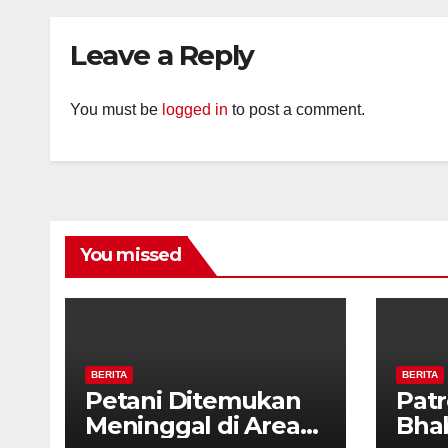
Tanda Kekerasan
Kam
Diaj
Leave a Reply
Ron
You must be
logged in
to post a comment.
You missed
BERITA
BERITA
Petani Ditemukan
Patr
Meninggal di Area
Bha