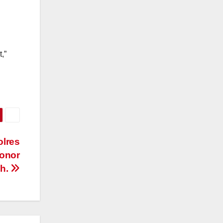
,”
olres
onor
ah.