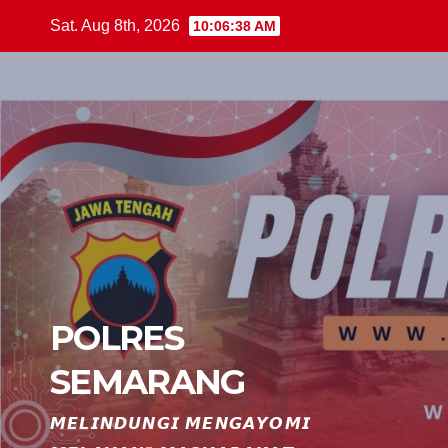
Skip
Sat. Aug 8th, 2026
10:06:39 AM
to
content
POLRES
SEMARANG
𝙈𝙀𝙇𝙄𝙉𝘿𝙐𝙉𝙂𝙄 𝙈𝙀𝙉𝙂𝘼𝙔𝙊𝙈𝙄