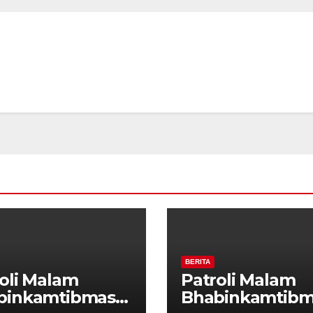
tibmas, Warga
Kamtibmas, Wa
ak Aktifkan
Diajak Aktifkan
da
Ronda
BERITA
oli Malam
Patroli Malam
binkamtibmas
Bhabinkamtibm