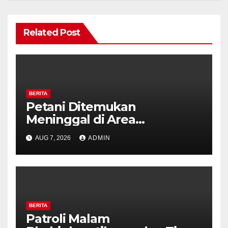
Related Post
BERITA
Petani Ditemukan
Meninggal di Area
Persawahan Kalibeji, Polisi
AUG 7, 2026
ADMIN
Pastikan Tidak Ada Tanda
Kekerasan
BERITA
Patroli Malam