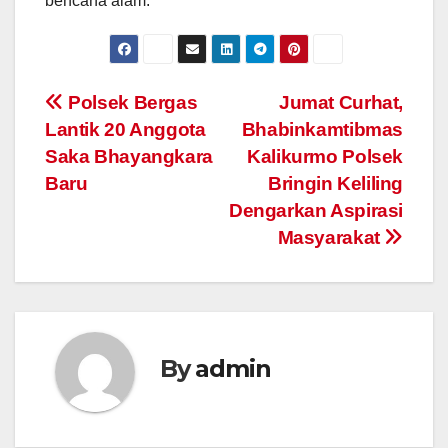
bencana alam.
Post
Polsek Bergas
Jumat Curhat,
Lantik 20 Anggota
Bhabinkamtibmas
navigation
Saka Bhayangkara
Kalikurmo Polsek
Baru
Bringin Keliling
Dengarkan Aspirasi
Masyarakat
By
admin