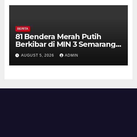
BERITA
81 Bendera Merah Putih
Berkibar di MIN 3 Semarang,
Bhabinkamtibmas Desa
AUGUST 5, 2026
ADMIN
Timpik Hadiri Peringatan
HUT ke-81 Kemerdekaan RI