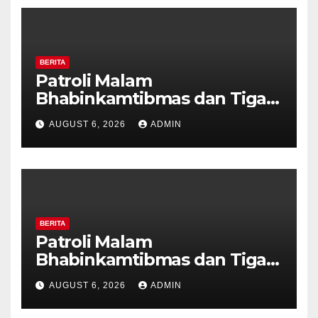
BERITA
Patroli Malam
Bhabinkamtibmas dan Tiga
Pilar Kelurahan Ungaran
AUGUST 6, 2026
ADMIN
Perkuat Kamtibmas, Warga
Diajak Aktifkan Ronda
BERITA
Patroli Malam
Bhabinkamtibmas dan Tiga
Pilar Kelurahan Ungaran
AUGUST 6, 2026
ADMIN
Perkuat Kamtibmas, Warga
Diajak Aktifkan Ronda