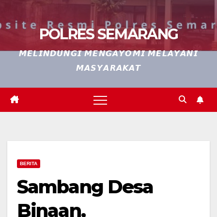
POLRES SEMARANG
𝙈𝙀𝙇𝙄𝙉𝘿𝙐𝙉𝙂𝙄 𝙈𝙀𝙉𝙂𝘼𝙔𝙊𝙈𝙄 𝙈𝙀𝙇𝘼𝙔𝘼𝙉𝙄
𝙈𝘼𝙎𝙔𝘼𝙍𝘼𝙆𝘼𝙏
BERITA
Sambang Desa
Binaan,