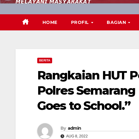
𝙈𝙀𝙇𝘼𝙔𝘼𝙉𝙄 𝙈𝘼𝙎𝙔𝘼𝙍𝘼𝙆𝘼𝙏
HOME
PROFIL
BAGIAN
BERITA
Rangkaian HUT P
Polres Semarang 
Goes to School.”
By
admin
AUG 8, 2022