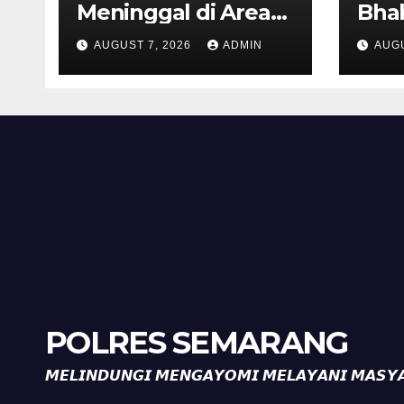
Meninggal di Area
Bha
Persawahan
dan 
AUGUST 7, 2026
ADMIN
AUGU
Kalibeji, Polisi
Kel
Pastikan Tidak Ada
Per
Tanda Kekerasan
Kam
Diaj
Ron
POLRES SEMARANG
𝙈𝙀𝙇𝙄𝙉𝘿𝙐𝙉𝙂𝙄 𝙈𝙀𝙉𝙂𝘼𝙔𝙊𝙈𝙄 𝙈𝙀𝙇𝘼𝙔𝘼𝙉𝙄 𝙈𝘼𝙎𝙔