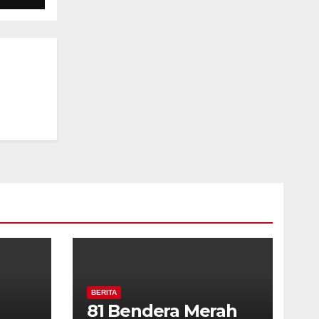
rga
BERITA
81 Bendera Merah