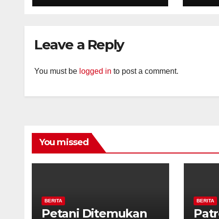
Pastikan Tidak Ada
Per
Tanda Kekerasan
Kam
Diaj
Leave a Reply
Ron
You must be
logged in
to post a comment.
You missed
BERITA
BERITA
Petani Ditemukan
Patr