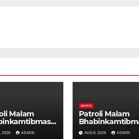
BERITA
oli Malam
Patroli Malam
binkamtibmas
Bhabinkamtibm
Tiga Pilar
dan Tiga Pilar
, 2026
ADMIN
AUG 6, 2026
ADMIN
rahan Ungaran
Kelurahan Unga