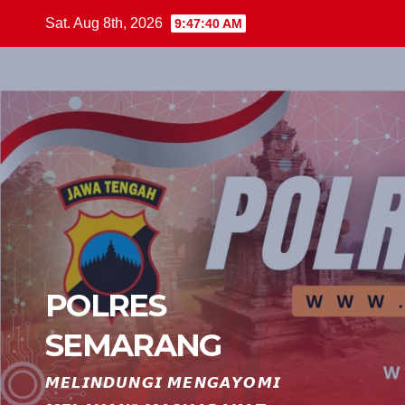
Skip
Sat. Aug 8th, 2026
9:47:41 AM
to
content
POLRES
SEMARANG
𝙈𝙀𝙇𝙄𝙉𝘿𝙐𝙉𝙂𝙄 𝙈𝙀𝙉𝙂𝘼𝙔𝙊𝙈𝙄