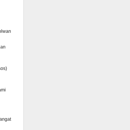
olwan
dan
sos)
ami
sangat