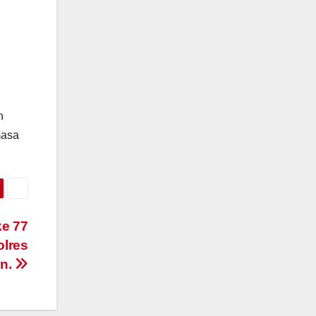
n
masa
e 77
olres
n.