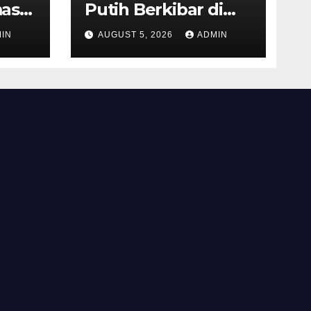
as
Putih Berkibar di
MIN 3 Semarang,
IN
AUGUST 5, 2026
ADMIN
ran
Bhabinkamtibmas
Desa Timpik Hadiri
rga
Peringatan HUT ke-
81 Kemerdekaan RI