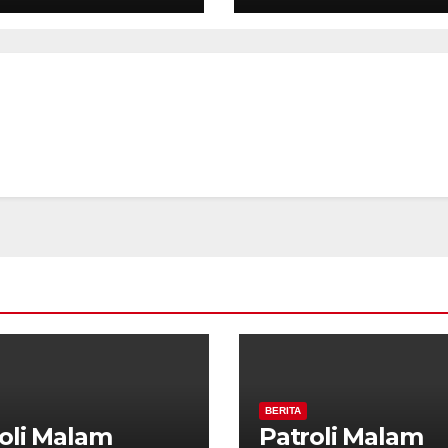
kuat
Perkuat
tibmas, Warga
Kamtibmas, Wa
ak Aktifkan
Diajak Aktifkan
da
Ronda
BERITA
oli Malam
Patroli Malam