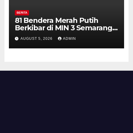
BERITA
81 Bendera Merah Putih
Berkibar di MIN 3 Semarang,
Bhabinkamtibmas Desa
AUGUST 5, 2026
ADMIN
Timpik Hadiri Peringatan
HUT ke-81 Kemerdekaan RI