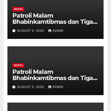
BERITA
Patroli Malam
Bhabinkamtibmas dan Tiga
Pilar Kelurahan Ungaran
AUGUST 6, 2026
ADMIN
Perkuat Kamtibmas, Warga
Diajak Aktifkan Ronda
BERITA
Patroli Malam
Bhabinkamtibmas dan Tiga
Pilar Kelurahan Ungaran
AUGUST 6, 2026
ADMIN
Perkuat Kamtibmas, Warga
Diajak Aktifkan Ronda