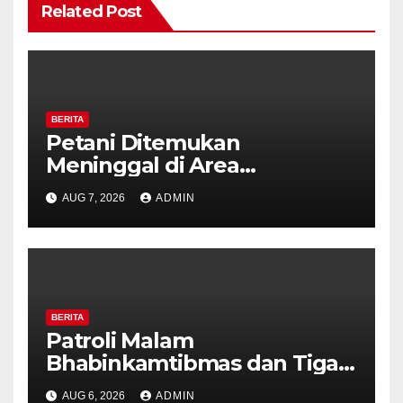
Related Post
BERITA
Petani Ditemukan
Meninggal di Area
Persawahan Kalibeji, Polisi
AUG 7, 2026
ADMIN
Pastikan Tidak Ada Tanda
Kekerasan
BERITA
Patroli Malam
Bhabinkamtibmas dan Tiga
Pilar Kelurahan Ungaran
AUG 6, 2026
ADMIN