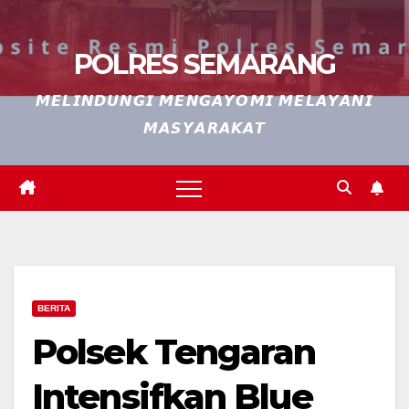
POLRES SEMARANG
𝙈𝙀𝙇𝙄𝙉𝘿𝙐𝙉𝙂𝙄 𝙈𝙀𝙉𝙂𝘼𝙔𝙊𝙈𝙄 𝙈𝙀𝙇𝘼𝙔𝘼𝙉𝙄
𝙈𝘼𝙎𝙔𝘼𝙍𝘼𝙆𝘼𝙏
BERITA
Polsek Tengaran
Intensifkan Blue