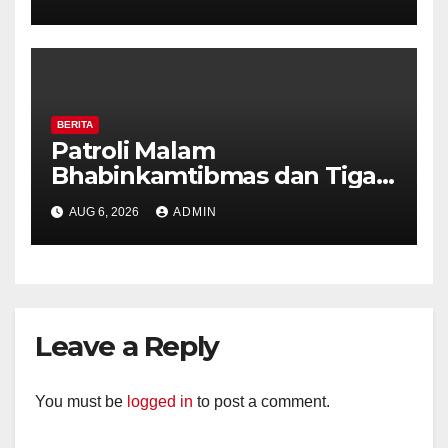
Perkuat Kamtibmas, Warga
Diajak Aktifkan Ronda
BERITA
Patroli Malam
Bhabinkamtibmas dan Tiga
Pilar Kelurahan Ungaran
AUG 6, 2026
ADMIN
Perkuat Kamtibmas, Warga
Diajak Aktifkan Ronda
Leave a Reply
You must be
logged in
to post a comment.