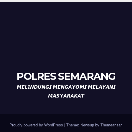
POLRES SEMARANG
𝙈𝙀𝙇𝙄𝙉𝘿𝙐𝙉𝙂𝙄 𝙈𝙀𝙉𝙂𝘼𝙔𝙊𝙈𝙄 𝙈𝙀𝙇𝘼𝙔𝘼𝙉𝙄
𝙈𝘼𝙎𝙔𝘼𝙍𝘼𝙆𝘼𝙏
Proudly powered by WordPress
|
Theme: Newsup by
Themeansar
.