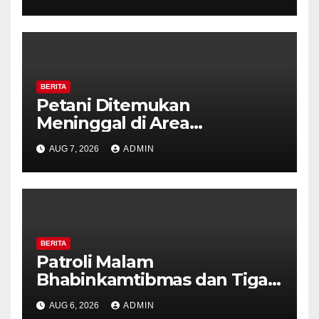
Kesiapsiagaan Hadapi Musim
Kemarau.
BERITA
Petani Ditemukan
Meninggal di Area
Persawahan Kalibeji, Polisi
AUG 7, 2026
ADMIN
Pastikan Tidak Ada Tanda
Kekerasan
BERITA
Patroli Malam
Bhabinkamtibmas dan Tiga
Pilar Kelurahan Ungaran
AUG 6, 2026
ADMIN
Perkuat Kamtibmas, Warga