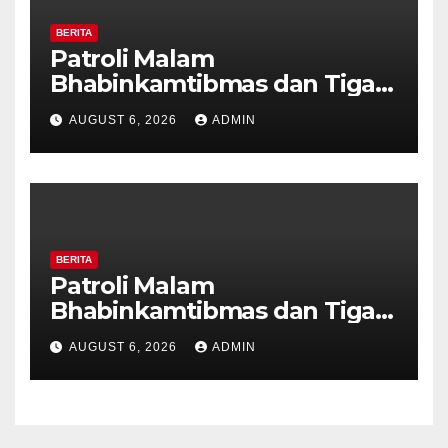
BERITA
Patroli Malam
Bhabinkamtibmas dan Tiga
Pilar Kelurahan Ungaran
AUGUST 6, 2026
ADMIN
Perkuat Kamtibmas, Warga
Diajak Aktifkan Ronda
BERITA
Patroli Malam
Bhabinkamtibmas dan Tiga
Pilar Kelurahan Ungaran
AUGUST 6, 2026
ADMIN
Perkuat Kamtibmas, Warga
Diajak Aktifkan Ronda