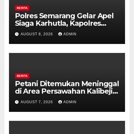
BERITA
Polres Semarang Gelar Apel
Siaga Karhutla, Kapolres
Tekankan Sinergi dan
AUGUST 8, 2026
ADMIN
Kesiapsiagaan Hadapi Musim
Kemarau.
BERITA
Petani Ditemukan Meninggal
di Area Persawahan Kalibeji,
Polisi Pastikan Tidak Ada
AUGUST 7, 2026
ADMIN
Tanda Kekerasan