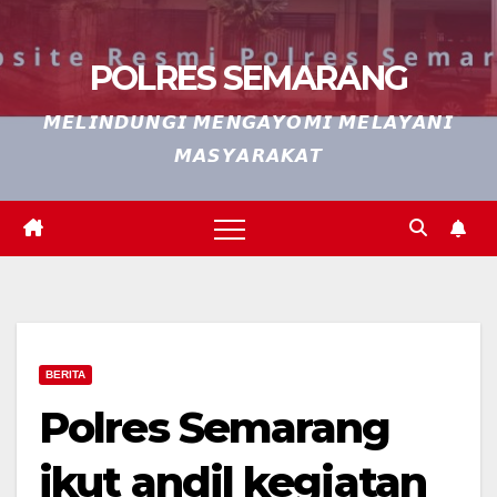
POLRES SEMARANG
𝙈𝙀𝙇𝙄𝙉𝘿𝙐𝙉𝙂𝙄 𝙈𝙀𝙉𝙂𝘼𝙔𝙊𝙈𝙄 𝙈𝙀𝙇𝘼𝙔𝘼𝙉𝙄
𝙈𝘼𝙎𝙔𝘼𝙍𝘼𝙆𝘼𝙏
BERITA
Polres Semarang
ikut andil kegiatan