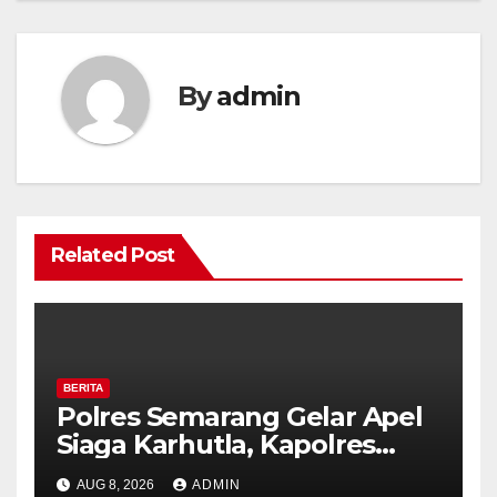
By
admin
Related Post
BERITA
Polres Semarang Gelar Apel
Siaga Karhutla, Kapolres
Tekankan Sinergi dan
AUG 8, 2026
ADMIN