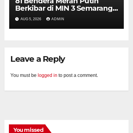
81 Bendera Merah Putih
Berkibar di MIN 3 Semarang,
Bhabinkamtibmas Desa
AUG 5, 2026
ADMIN
Timpik Hadiri Peringatan
HUT ke-81 Kemerdekaan RI
Leave a Reply
You must be
logged in
to post a comment.
You missed