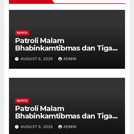
BERITA
Patroli Malam
Bhabinkamtibmas dan Tiga
Pilar Kelurahan Ungaran
AUGUST 6, 2026
ADMIN
Perkuat Kamtibmas, Warga
Diajak Aktifkan Ronda
BERITA
Patroli Malam
Bhabinkamtibmas dan Tiga
Pilar Kelurahan Ungaran
AUGUST 6, 2026
ADMIN
Perkuat Kamtibmas, Warga