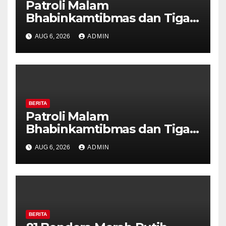
Patroli Malam
Bhabinkamtibmas dan Tiga
Pilar Kelurahan Ungaran
AUG 6, 2026
ADMIN
Perkuat Kamtibmas, Warga
Diajak Aktifkan Ronda
BERITA
Patroli Malam
Bhabinkamtibmas dan Tiga
Pilar Kelurahan Ungaran
AUG 6, 2026
ADMIN
Perkuat Kamtibmas, Warga
Diajak Aktifkan Ronda
BERITA