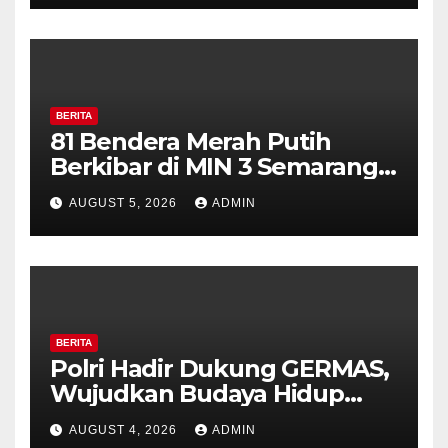
Diajak Aktifkan Ronda
BERITA
81 Bendera Merah Putih
Berkibar di MIN 3 Semarang,
Bhabinkamtibmas Desa
AUGUST 5, 2026
ADMIN
Timpik Hadiri Peringatan
HUT ke-81 Kemerdekaan RI
BERITA
Polri Hadir Dukung GERMAS,
Wujudkan Budaya Hidup
Sehat di Kecamatan Pabelan
AUGUST 4, 2026
ADMIN