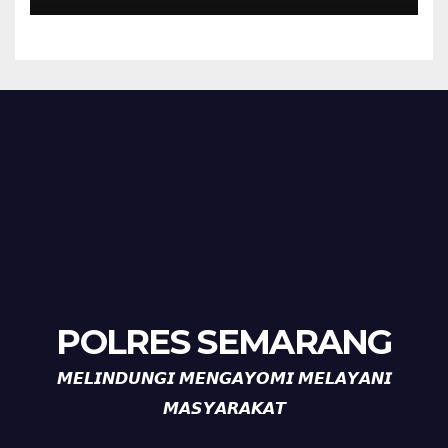
POLRES SEMARANG
𝙈𝙀𝙇𝙄𝙉𝘿𝙐𝙉𝙂𝙄 𝙈𝙀𝙉𝙂𝘼𝙔𝙊𝙈𝙄 𝙈𝙀𝙇𝘼𝙔𝘼𝙉𝙄
𝙈𝘼𝙎𝙔𝘼𝙍𝘼𝙆𝘼𝙏