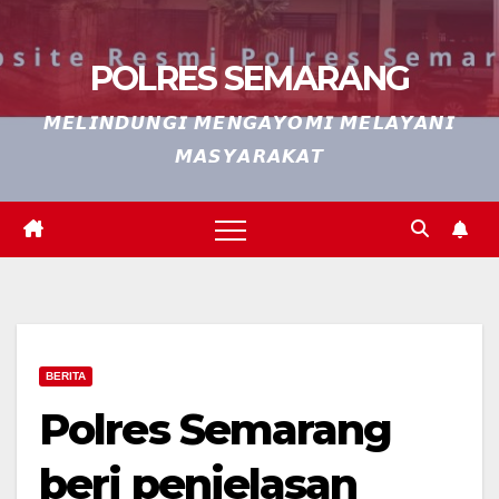
POLRES SEMARANG
𝙈𝙀𝙇𝙄𝙉𝘿𝙐𝙉𝙂𝙄 𝙈𝙀𝙉𝙂𝘼𝙔𝙊𝙈𝙄 𝙈𝙀𝙇𝘼𝙔𝘼𝙉𝙄
𝙈𝘼𝙎𝙔𝘼𝙍𝘼𝙆𝘼𝙏
BERITA
Polres Semarang
beri penjelasan