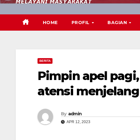
𝙈𝙀𝙇𝘼𝙔𝘼𝙉𝙄 𝙈𝘼𝙎𝙔𝘼𝙍𝘼𝙆𝘼𝙏
HOME
PROFIL
BAGIAN
BERITA
Pimpin apel pagi
atensi menjelang
By
admin
APR 12, 2023