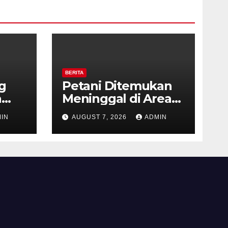
BERITA
g
Petani Ditemukan
a
Meninggal di Area
res
Persawahan
IN
AUGUST 7, 2026
ADMIN
gi
Kalibeji, Polisi
aan
Pastikan Tidak Ada
Tanda Kekerasan