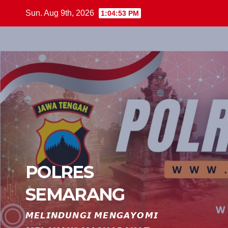
Skip
Sun. Aug 9th, 2026
1:04:54 PM
to
content
POLRES
SEMARANG
𝙈𝙀𝙇𝙄𝙉𝘿𝙐𝙉𝙂𝙄 𝙈𝙀𝙉𝙂𝘼𝙔𝙊𝙈𝙄