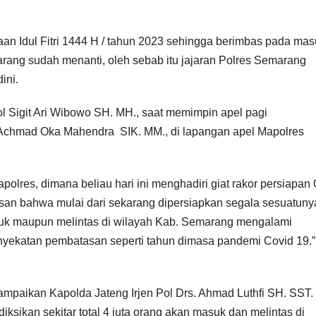
n Idul Fitri 1444 H / tahun 2023 sehingga berimbas pada mas
arang sudah menanti, oleh sebab itu jajaran Polres Semarang
ini.
 Sigit Ari Wibowo SH. MH., saat memimpin apel pagi
chmad Oka Mahendra SIK. MM., di lapangan apel Mapolres
lres, dimana beliau hari ini menghadiri giat rakor persiapan
esan bahwa mulai dari sekarang dipersiapkan segala sesuatuny
suk maupun melintas di wilayah Kab. Semarang mengalami
enyekatan pembatasan seperti tahun dimasa pandemi Covid 19.”
mpaikan Kapolda Jateng Irjen Pol Drs. Ahmad Luthfi SH. SST.
sikan sekitar total 4 juta orang akan masuk dan melintas di