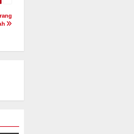
arang
iah