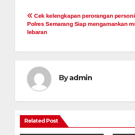
Post
Cek kelengkapan perorangan personil
Polres Semarang Siap mengamankan m
navigation
lebaran
By
admin
Related Post