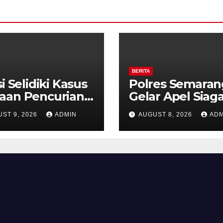
BERITA
si Selidiki Kasus
Polres Semaran
aan Pencurian
Gelar Apel Siag
gan Kekerasan
Karhutla, Kapol
ST 9, 2026
ADMIN
AUGUST 8, 2026
ADM
ounter HP Royal
Tekankan Siner
ne Ambarawa.
dan Kesiapsiag
Hadapi Musim
Kemarau.