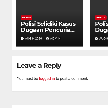
BERITA
BERITA
Polisi Selidiki Kasus
Polis
Dugaan Pencurian
Dug
dengan Kekerasan
den
AUG 9, 2026
ADMIN
AUG 9
di Counter HP Royal
di C
Phone Ambarawa.
Pho
Leave a Reply
You must be
logged in
to post a comment.