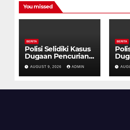
You missed
BERITA
BERITA
Polisi Selidiki Kasus
Poli
Dugaan Pencurian
Dug
dengan Kekerasan
den
AUGUST 9, 2026
ADMIN
AUGU
di Counter HP Royal
di C
Phone Ambarawa.
Pho