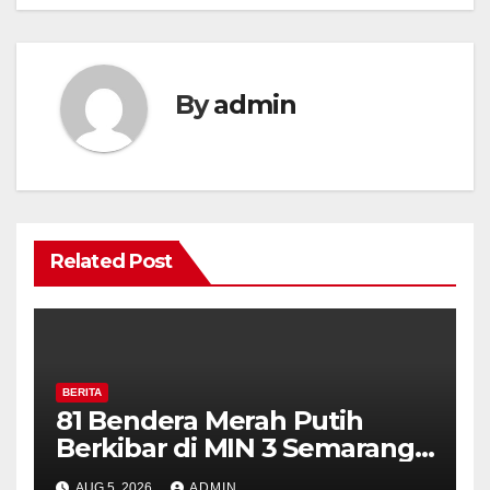
By
admin
Related Post
BERITA
81 Bendera Merah Putih
Berkibar di MIN 3 Semarang,
Bhabinkamtibmas Desa
AUG 5, 2026
ADMIN