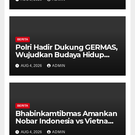
Timpik Hadiri Peringatan
HUT ke-81 Kemerdekaan RI
BERITA
Polri Hadir Dukung GERMAS,
Wujudkan Budaya Hidup
Sehat di Kecamatan Pabelan
AUG 4, 2026
ADMIN
BERITA
Bhabinkamtibmas Amankan
Nobar Indonesia vs Vietnam
di Alun-Alun Bung Karno,
AUG 4, 2026
ADMIN