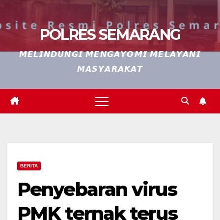
POLRES SEMARANG
𝙈𝙀𝙇𝙄𝙉𝘿𝙐𝙉𝙂𝙄 𝙈𝙀𝙉𝙂𝘼𝙔𝙊𝙈𝙄 𝙈𝙀𝙇𝘼𝙔𝘼𝙉𝙄
𝙈𝘼𝙎𝙔𝘼𝙍𝘼𝙆𝘼𝙏
BERITA
Penyebaran virus
PMK ternak terus