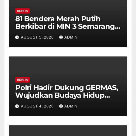
BERITA
81 Bendera Merah Putih
Berkibar di MIN 3 Semarang,
Bhabinkamtibmas Desa
AUGUST 5, 2026
ADMIN
Timpik Hadiri Peringatan
HUT ke-81 Kemerdekaan RI
BERITA
Polri Hadir Dukung GERMAS,
Wujudkan Budaya Hidup
Sehat di Kecamatan Pabelan
AUGUST 4, 2026
ADMIN