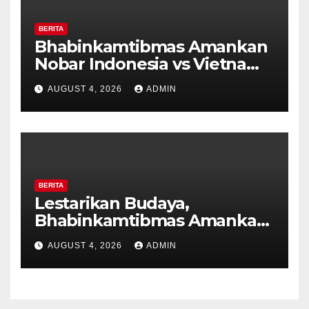
BERITA
Bhabinkamtibmas Amankan
Nobar Indonesia vs Vietnam
di Alun-Alun Bung Karno,
AUGUST 4, 2026
ADMIN
Suporter Antusias dan
Kondusif
BERITA
Lestarikan Budaya,
Bhabinkamtibmas Amankan
Pagelaran Wayang Kulit
AUGUST 4, 2026
ADMIN
Merti Dusun Pager Gedok
Banyubiru Kab Semarang