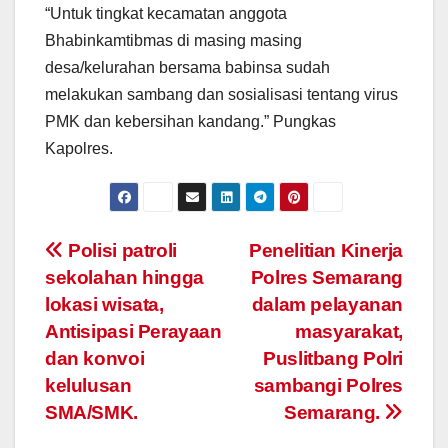
“Untuk tingkat kecamatan anggota
Bhabinkamtibmas di masing masing
desa/kelurahan bersama babinsa sudah
melakukan sambang dan sosialisasi tentang virus
PMK dan kebersihan kandang.” Pungkas
Kapolres.
Post
Polisi patroli
Penelitian Kinerja
sekolahan hingga
Polres Semarang
navigation
lokasi wisata,
dalam pelayanan
Antisipasi Perayaan
masyarakat,
dan konvoi
Puslitbang Polri
kelulusan
sambangi Polres
SMA/SMK.
Semarang.