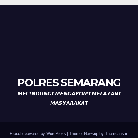
POLRES SEMARANG
𝙈𝙀𝙇𝙄𝙉𝘿𝙐𝙉𝙂𝙄 𝙈𝙀𝙉𝙂𝘼𝙔𝙊𝙈𝙄 𝙈𝙀𝙇𝘼𝙔𝘼𝙉𝙄
𝙈𝘼𝙎𝙔𝘼𝙍𝘼𝙆𝘼𝙏
Proudly powered by WordPress
|
Theme: Newsup by
Themeansar
.