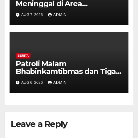
Meninggal di Area
Persawahan Kalibeji, Polisi
AUG 7, 2026
ADMIN
Pastikan Tidak Ada Tanda
Kekerasan
BERITA
Patroli Malam
Bhabinkamtibmas dan Tiga
Pilar Kelurahan Ungaran
AUG 6, 2026
ADMIN
Perkuat Kamtibmas, Warga
Diajak Aktifkan Ronda
Leave a Reply