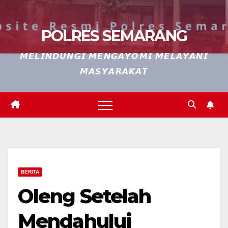
POLRES SEMARANG
𝙈𝙀𝙇𝙄𝙉𝘿𝙐𝙉𝙂𝙄 𝙈𝙀𝙉𝙂𝘼𝙔𝙊𝙈𝙄 𝙈𝙀𝙇𝘼𝙔𝘼𝙉𝙄
𝙈𝘼𝙎𝙔𝘼𝙍𝘼𝙆𝘼𝙏
BERITA
Oleng Setelah
Mendahului