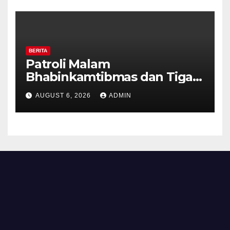
BERITA
Patroli Malam
Bhabinkamtibmas dan Tiga
Pilar Kelurahan Ungaran
AUGUST 6, 2026
ADMIN
Perkuat Kamtibmas, Warga
Diajak Aktifkan Ronda