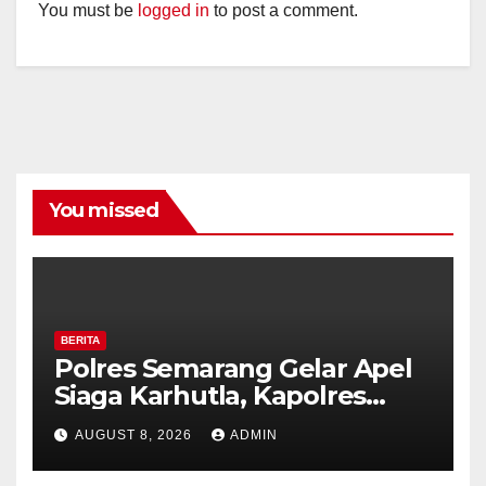
You must be
logged in
to post a comment.
You missed
BERITA
Polres Semarang Gelar Apel
Siaga Karhutla, Kapolres
Tekankan Sinergi dan
AUGUST 8, 2026
ADMIN
Kesiapsiagaan Hadapi Musim
Kemarau.