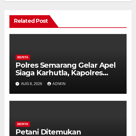
Related Post
BERITA
Polres Semarang Gelar Apel
Siaga Karhutla, Kapolres
Tekankan Sinergi dan
AUG 8, 2026
ADMIN
Kesiapsiagaan Hadapi Musim
Kemarau.
BERITA
Petani Ditemukan