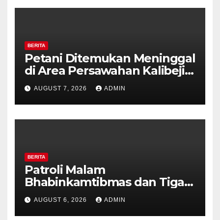
BERITA
Petani Ditemukan Meninggal
di Area Persawahan Kalibeji,
Polisi Pastikan Tidak Ada
AUGUST 7, 2026
ADMIN
Tanda Kekerasan
BERITA
Patroli Malam
Bhabinkamtibmas dan Tiga
Pilar Kelurahan Ungaran
AUGUST 6, 2026
ADMIN
Perkuat Kamtibmas, Warga
Diajak Aktifkan Ronda