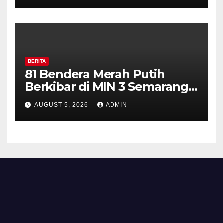
Diajak Aktifkan Ronda
BERITA
81 Bendera Merah Putih
Berkibar di MIN 3 Semarang,
Bhabinkamtibmas Desa
AUGUST 5, 2026
ADMIN
Timpik Hadiri Peringatan
HUT ke-81 Kemerdekaan RI