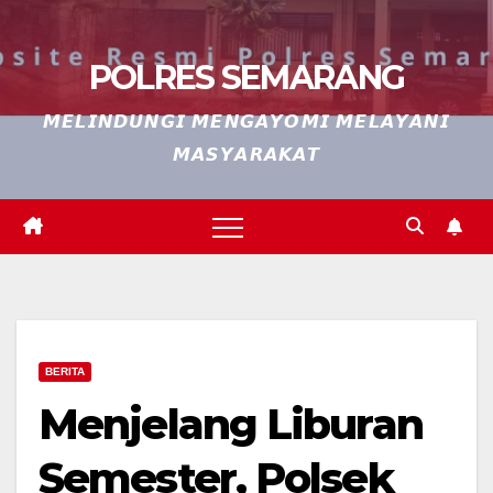
POLRES SEMARANG
𝙈𝙀𝙇𝙄𝙉𝘿𝙐𝙉𝙂𝙄 𝙈𝙀𝙉𝙂𝘼𝙔𝙊𝙈𝙄 𝙈𝙀𝙇𝘼𝙔𝘼𝙉𝙄
𝙈𝘼𝙎𝙔𝘼𝙍𝘼𝙆𝘼𝙏
BERITA
Menjelang Liburan
Semester, Polsek