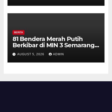
Perkuat Kamtibmas, Warga
Diajak Aktifkan Ronda
BERITA
81 Bendera Merah Putih
Berkibar di MIN 3 Semarang,
Bhabinkamtibmas Desa
AUGUST 5, 2026
ADMIN
Timpik Hadiri Peringatan
HUT ke-81 Kemerdekaan RI