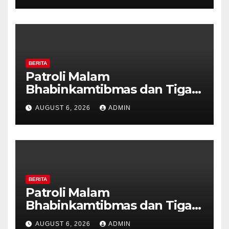
BERITA
Patroli Malam
Bhabinkamtibmas dan Tiga
Pilar Kelurahan Ungaran
AUGUST 6, 2026
ADMIN
Perkuat Kamtibmas, Warga
Diajak Aktifkan Ronda
BERITA
Patroli Malam
Bhabinkamtibmas dan Tiga
Pilar Kelurahan Ungaran
AUGUST 6, 2026
ADMIN