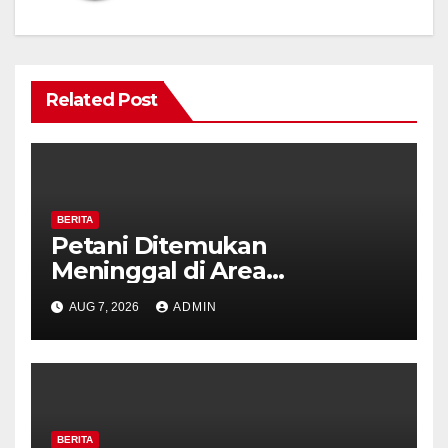
Related Post
BERITA
Petani Ditemukan
Meninggal di Area
Persawahan Kalibeji, Polisi
AUG 7, 2026
ADMIN
Pastikan Tidak Ada Tanda
Kekerasan
BERITA