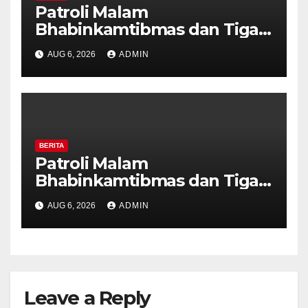
Patroli Malam
Bhabinkamtibmas dan Tiga
Pilar Kelurahan Ungaran
AUG 6, 2026
ADMIN
Perkuat Kamtibmas, Warga
Diajak Aktifkan Ronda
BERITA
Patroli Malam
Bhabinkamtibmas dan Tiga
Pilar Kelurahan Ungaran
AUG 6, 2026
ADMIN
Perkuat Kamtibmas, Warga
Diajak Aktifkan Ronda
Leave a Reply