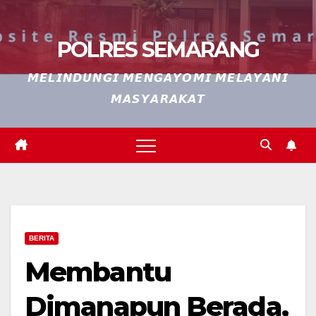
POLRES SEMARANG
𝙈𝙀𝙇𝙄𝙉𝘿𝙐𝙉𝙂𝙄 𝙈𝙀𝙉𝙂𝘼𝙔𝙊𝙈𝙄 𝙈𝙀𝙇𝘼𝙔𝘼𝙉𝙄
𝙈𝘼𝙎𝙔𝘼𝙍𝘼𝙆𝘼𝙏
BERITA
Membantu
Dimanapun Berada,