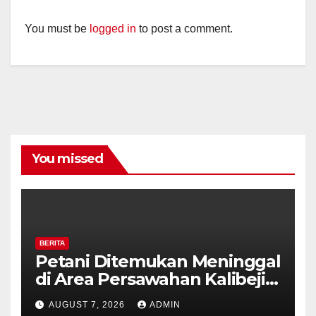
You must be
logged in
to post a comment.
You missed
BERITA
Petani Ditemukan Meninggal
di Area Persawahan Kalibeji,
Polisi Pastikan Tidak Ada
AUGUST 7, 2026
ADMIN
Tanda Kekerasan