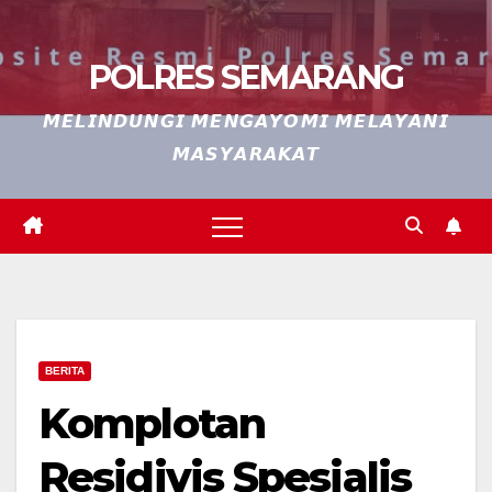
POLRES SEMARANG
𝙈𝙀𝙇𝙄𝙉𝘿𝙐𝙉𝙂𝙄 𝙈𝙀𝙉𝙂𝘼𝙔𝙊𝙈𝙄 𝙈𝙀𝙇𝘼𝙔𝘼𝙉𝙄
𝙈𝘼𝙎𝙔𝘼𝙍𝘼𝙆𝘼𝙏
BERITA
Komplotan
Residivis Spesialis