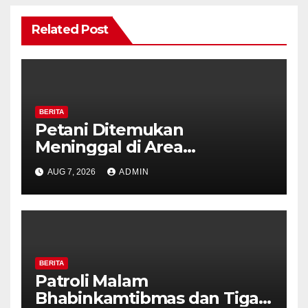
Related Post
BERITA
Petani Ditemukan
Meninggal di Area
Persawahan Kalibeji, Polisi
AUG 7, 2026
ADMIN
Pastikan Tidak Ada Tanda
Kekerasan
BERITA
Patroli Malam
Bhabinkamtibmas dan Tiga