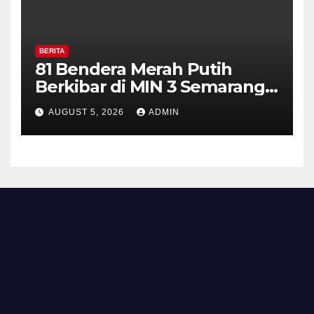
BERITA
81 Bendera Merah Putih
Berkibar di MIN 3 Semarang,
Bhabinkamtibmas Desa
AUGUST 5, 2026
ADMIN
Timpik Hadiri Peringatan
HUT ke-81 Kemerdekaan RI