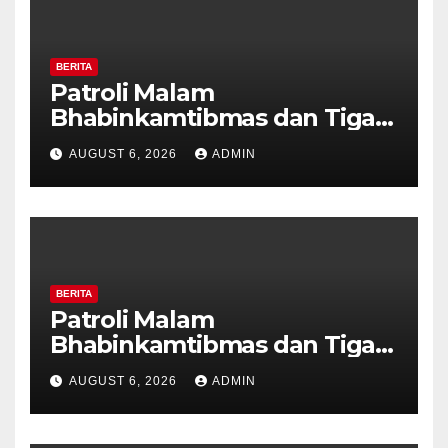
BERITA
Patroli Malam
Bhabinkamtibmas dan Tiga
Pilar Kelurahan Ungaran
AUGUST 6, 2026
ADMIN
Perkuat Kamtibmas, Warga
Diajak Aktifkan Ronda
BERITA
Patroli Malam
Bhabinkamtibmas dan Tiga
Pilar Kelurahan Ungaran
AUGUST 6, 2026
ADMIN
Perkuat Kamtibmas, Warga
Diajak Aktifkan Ronda