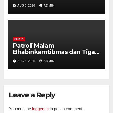
Pilar Kelurahan Ungaran
AUG 6, 2026
ADMIN
Perkuat Kamtibmas, Warga
Diajak Aktifkan Ronda
BERITA
Patroli Malam
Bhabinkamtibmas dan Tiga
Pilar Kelurahan Ungaran
AUG 6, 2026
ADMIN
Perkuat Kamtibmas, Warga
Diajak Aktifkan Ronda
Leave a Reply
You must be
logged in
to post a comment.