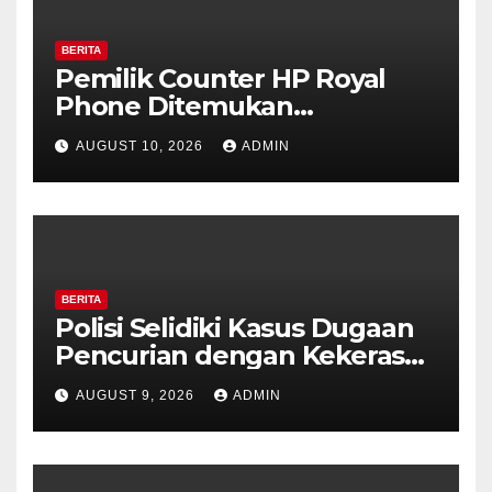
BERITA
Pemilik Counter HP Royal
Phone Ditemukan
Meninggal di Dalam Mobil di
AUGUST 10, 2026
ADMIN
Grobogan, Polisi Dalami
Keterkaitan dengan Kasus
Pencurian.
BERITA
Polisi Selidiki Kasus Dugaan
Pencurian dengan Kekerasan
di Counter HP Royal Phone
AUGUST 9, 2026
ADMIN
Ambarawa.