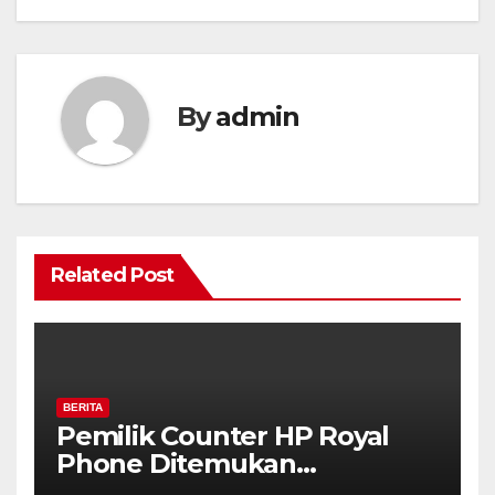
By
admin
Related Post
BERITA
Pemilik Counter HP Royal
Phone Ditemukan
Meninggal di Dalam Mobil di