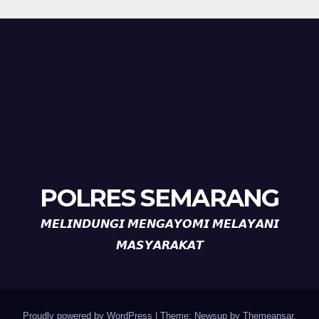
POLRES SEMARANG
𝙈𝙀𝙇𝙄𝙉𝘿𝙐𝙉𝙂𝙄 𝙈𝙀𝙉𝙂𝘼𝙔𝙊𝙈𝙄 𝙈𝙀𝙇𝘼𝙔𝘼𝙉𝙄
𝙈𝘼𝙎𝙔𝘼𝙍𝘼𝙆𝘼𝙏
Proudly powered by WordPress
|
Theme: Newsup by
Themeansar
.