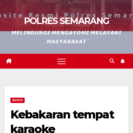
POLRES SEMARANG
𝙈𝙀𝙇𝙄𝙉𝘿𝙐𝙉𝙂𝙄 𝙈𝙀𝙉𝙂𝘼𝙔𝙊𝙈𝙄 𝙈𝙀𝙇𝘼𝙔𝘼𝙉𝙄
𝙈𝘼𝙎𝙔𝘼𝙍𝘼𝙆𝘼𝙏
BERITA
Kebakaran tempat
karaoke