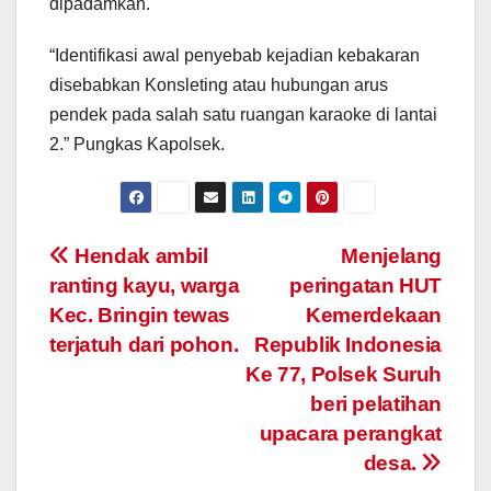
dipadamkan.
“Identifikasi awal penyebab kejadian kebakaran
disebabkan Konsleting atau hubungan arus
pendek pada salah satu ruangan karaoke di lantai
2.” Pungkas Kapolsek.
Post
Hendak ambil
Menjelang
ranting kayu, warga
peringatan HUT
navigation
Kec. Bringin tewas
Kemerdekaan
terjatuh dari pohon.
Republik Indonesia
Ke 77, Polsek Suruh
beri pelatihan
upacara perangkat
desa.