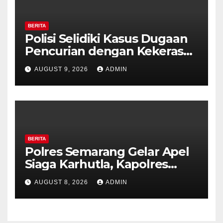
BERITA
Polisi Selidiki Kasus Dugaan
Pencurian dengan Kekerasan
di Counter HP Royal Phone
AUGUST 9, 2026
ADMIN
Ambarawa.
BERITA
Polres Semarang Gelar Apel
Siaga Karhutla, Kapolres
Tekankan Sinergi dan
AUGUST 8, 2026
ADMIN
Kesiapsiagaan Hadapi Musim
Kemarau.