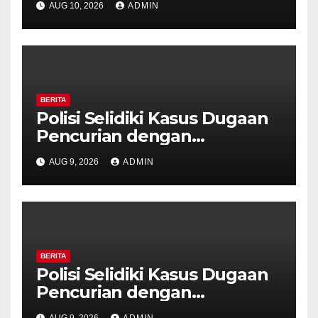
AUG 10, 2026
ADMIN
Grobogan, Polisi Dalami
Keterkaitan dengan Kasus
Pencurian.
BERITA
Polisi Selidiki Kasus Dugaan
Pencurian dengan
Kekerasan di Counter HP
AUG 9, 2026
ADMIN
Royal Phone Ambarawa.
BERITA
Polisi Selidiki Kasus Dugaan
Pencurian dengan
Kekerasan di Counter HP