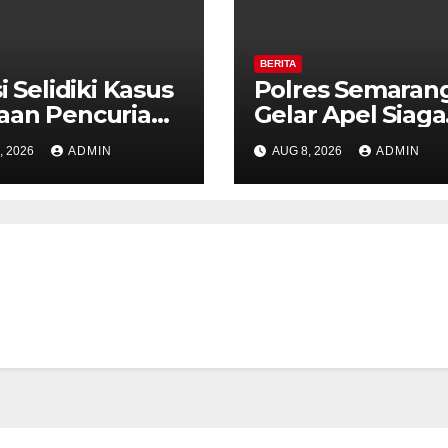
BERITA
i Selidiki Kasus
Polres Semaran
aan Pencurian
Gelar Apel Siaga
gan Kekerasan
Karhutla, Kapolr
, 2026
ADMIN
AUG 8, 2026
ADMIN
ounter HP Royal
Tekankan Sinerg
ne Ambarawa.
dan Kesiapsiaga
Hadapi Musim
Kemarau.