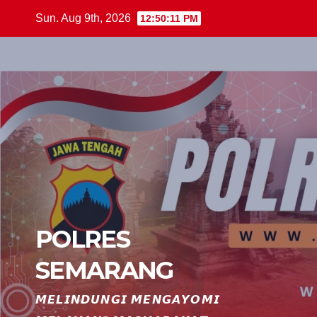
Skip
Sun. Aug 9th, 2026
12:50:12 PM
to
content
POLRES
SEMARANG
𝙈𝙀𝙇𝙄𝙉𝘿𝙐𝙉𝙂𝙄 𝙈𝙀𝙉𝙂𝘼𝙔𝙊𝙈𝙄