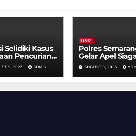
BERITA
si Selidiki Kasus
Polres Semaran
aan Pencurian
Gelar Apel Siag
gan Kekerasan
Karhutla, Kapol
ST 9, 2026
ADMIN
AUGUST 8, 2026
ADM
ounter HP Royal
Tekankan Siner
ne Ambarawa.
dan Kesiapsiag
Hadapi Musim
Kemarau.