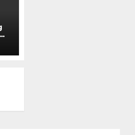
g
es
i
an