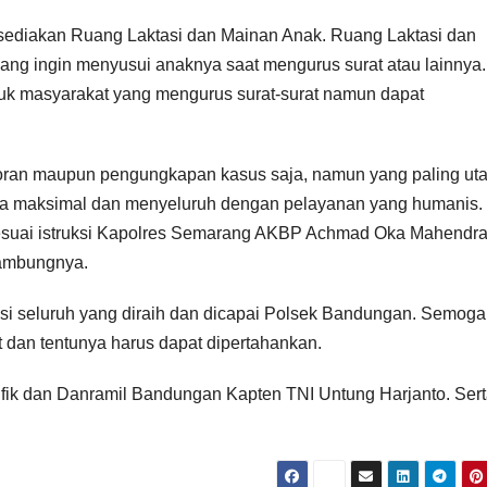
disediakan Ruang Laktasi dan Mainan Anak. Ruang Laktasi dan
yang ingin menyusui anaknya saat mengurus surat atau lainnya.
tuk masyarakat yang mengurus surat-surat namun dapat
aporan maupun pengungkapan kasus saja, namun yang paling u
ra maksimal dan menyeluruh dengan pelayanan yang humanis. 
sesuai istruksi Kapolres Semarang AKBP Achmad Oka Mahendr
ambungnya. ‎
i seluruh yang diraih dan dicapai Polsek Bandungan. Semoga
an tentunya harus dapat dipertahankan.‎
fik dan Danramil Bandungan Kapten TNI Untung Harjanto. Ser