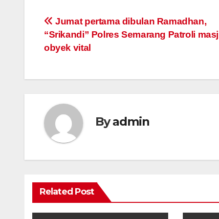
Post
Jumat pertama dibulan Ramadhan,
“Srikandi” Polres Semarang Patroli masj
navigation
obyek vital
By
admin
Related Post