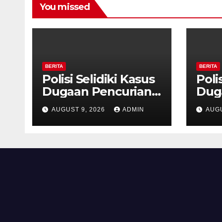
You missed
BERITA
BERITA
Polisi Selidiki Kasus
Poli
Dugaan Pencurian
Dug
dengan Kekerasan
den
AUGUST 9, 2026
ADMIN
AUGU
di Counter HP Royal
di C
Phone Ambarawa.
Pho