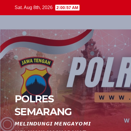
Skip
Sat. Aug 8th, 2026
2:00:58 AM
to
content
POLRES
SEMARANG
𝙈𝙀𝙇𝙄𝙉𝘿𝙐𝙉𝙂𝙄 𝙈𝙀𝙉𝙂𝘼𝙔𝙊𝙈𝙄