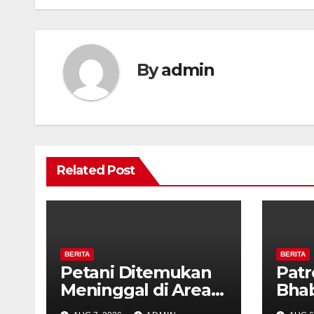
By
admin
Related Post
BERITA
BERITA
Petani Ditemukan
Patr
Meninggal di Area
Bha
Persawahan
dan 