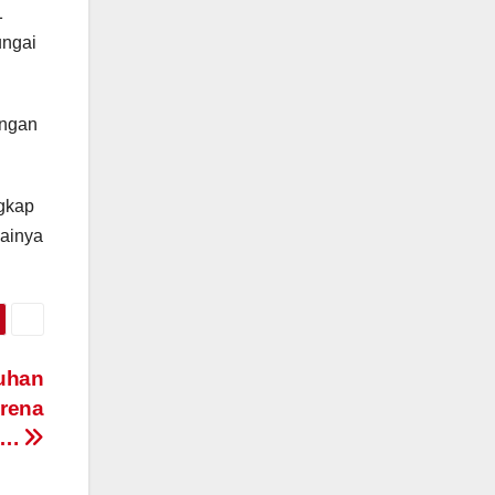
1
ungai
engan
ngkap
dainya
uhan
arena
i….