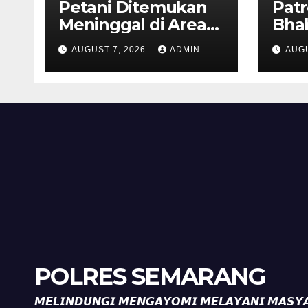
Petani Ditemukan
Patr
Meninggal di Area
Bha
Persawahan
dan 
AUGUST 7, 2026
ADMIN
AUGU
Kalibeji, Polisi
Kel
Pastikan Tidak Ada
Per
Tanda Kekerasan
Kam
Diaj
Ron
POLRES SEMARANG
𝙈𝙀𝙇𝙄𝙉𝘿𝙐𝙉𝙂𝙄 𝙈𝙀𝙉𝙂𝘼𝙔𝙊𝙈𝙄 𝙈𝙀𝙇𝘼𝙔𝘼𝙉𝙄 𝙈𝘼𝙎𝙔