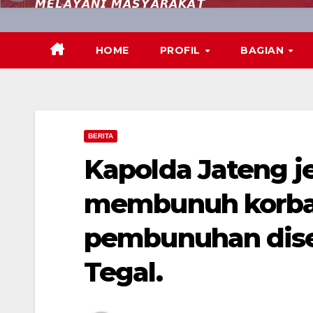
𝙈𝙀𝙇𝘼𝙔𝘼𝙉𝙄 𝙈𝘼𝙎𝙔𝘼𝙍𝘼𝙆𝘼𝙏
HOME
PROFIL
BAGIAN
BERITA
Kapolda Jateng j
membunuh korban
pembunuhan diser
Tegal.