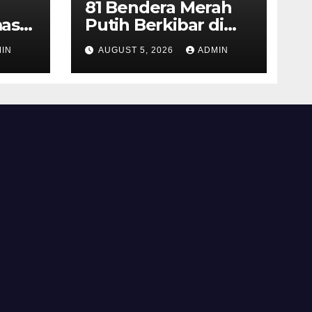
81 Bendera Merah
as
Putih Berkibar di
MIN 3 Semarang,
IN
AUGUST 5, 2026
ADMIN
ran
Bhabinkamtibmas
Desa Timpik Hadiri
rga
Peringatan HUT ke-
81 Kemerdekaan RI