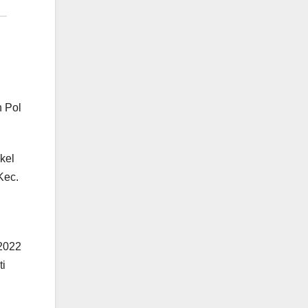
n Pol
kel
Kec.
 2022
ti