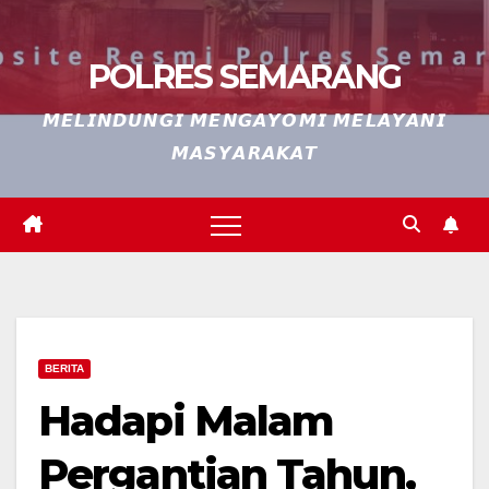
POLRES SEMARANG
𝙈𝙀𝙇𝙄𝙉𝘿𝙐𝙉𝙂𝙄 𝙈𝙀𝙉𝙂𝘼𝙔𝙊𝙈𝙄 𝙈𝙀𝙇𝘼𝙔𝘼𝙉𝙄
𝙈𝘼𝙎𝙔𝘼𝙍𝘼𝙆𝘼𝙏
BERITA
Hadapi Malam
Pergantian Tahun,