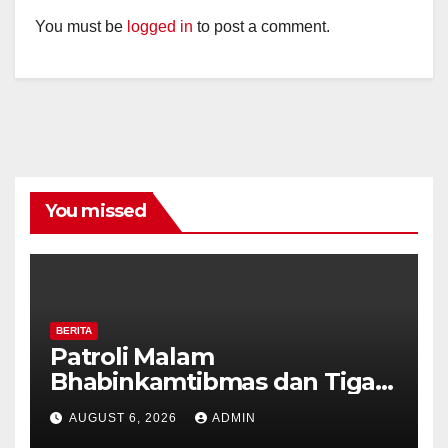
You must be
logged in
to post a comment.
You missed
BERITA
Patroli Malam
Bhabinkamtibmas dan Tiga
Pilar Kelurahan Ungaran
AUGUST 6, 2026
ADMIN
Perkuat Kamtibmas, Warga