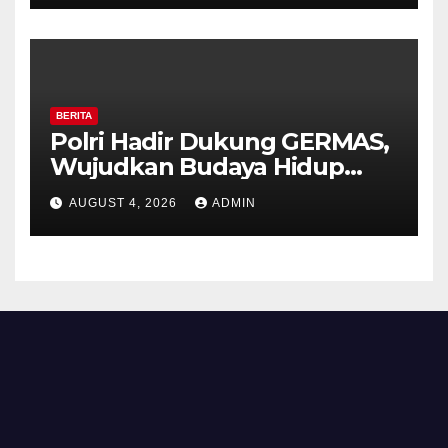
HUT ke-81 Kemerdekaan RI
BERITA
Polri Hadir Dukung GERMAS,
Wujudkan Budaya Hidup
Sehat di Kecamatan Pabelan
AUGUST 4, 2026
ADMIN