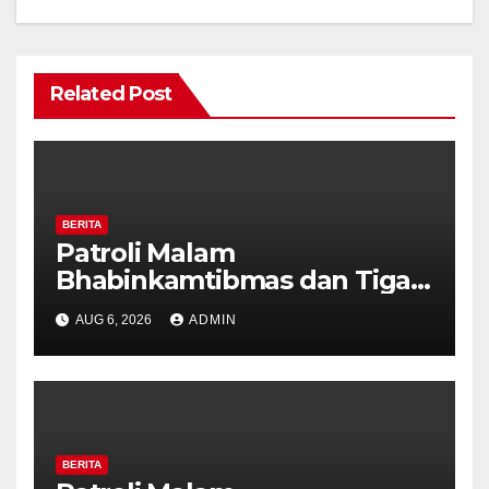
Related Post
BERITA
Patroli Malam
Bhabinkamtibmas dan Tiga
Pilar Kelurahan Ungaran
AUG 6, 2026
ADMIN
Perkuat Kamtibmas, Warga
Diajak Aktifkan Ronda
BERITA