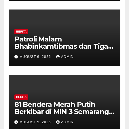
Diajak Aktifkan Ronda
BERITA
Patroli Malam
Bhabinkamtibmas dan Tiga
Pilar Kelurahan Ungaran
AUGUST 6, 2026
ADMIN
Perkuat Kamtibmas, Warga
Diajak Aktifkan Ronda
BERITA
81 Bendera Merah Putih
Berkibar di MIN 3 Semarang,
Bhabinkamtibmas Desa
AUGUST 5, 2026
ADMIN
Timpik Hadiri Peringatan