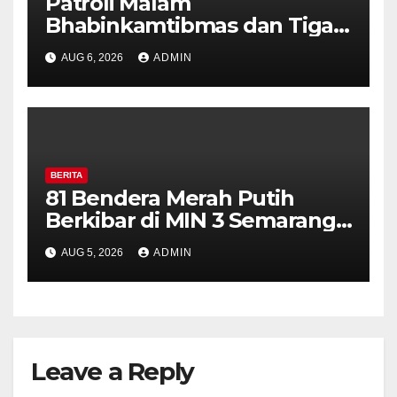
Patroli Malam
Bhabinkamtibmas dan Tiga
Pilar Kelurahan Ungaran
AUG 6, 2026
ADMIN
Perkuat Kamtibmas, Warga
Diajak Aktifkan Ronda
BERITA
81 Bendera Merah Putih
Berkibar di MIN 3 Semarang,
Bhabinkamtibmas Desa
AUG 5, 2026
ADMIN
Timpik Hadiri Peringatan
HUT ke-81 Kemerdekaan RI
Leave a Reply