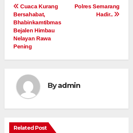
Post
Cuaca Kurang
Polres Semarang
Bersahabat,
Hadir..
navigation
Bhabinkamtibmas
Bejalen Himbau
Nelayan Rawa
Pening
By
admin
Related Post