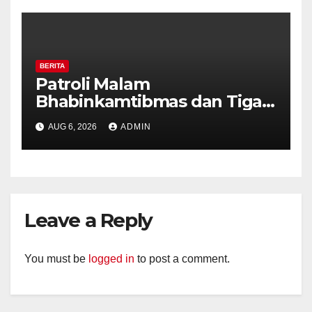
Kekerasan
BERITA
Patroli Malam
Bhabinkamtibmas dan Tiga
Pilar Kelurahan Ungaran
AUG 6, 2026
ADMIN
Perkuat Kamtibmas, Warga
Diajak Aktifkan Ronda
Leave a Reply
You must be
logged in
to post a comment.