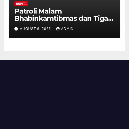
BERITA
Patroli Malam
Bhabinkamtibmas dan Tiga
Pilar Kelurahan Ungaran
AUGUST 6, 2026
ADMIN
Perkuat Kamtibmas, Warga
Diajak Aktifkan Ronda