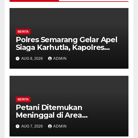
BERITA
Polres Semarang Gelar Apel
Siaga Karhutla, Kapolres
Tekankan Sinergi dan
AUG 8, 2026
ADMIN
Kesiapsiagaan Hadapi Musim
Kemarau.
BERITA
Petani Ditemukan
Meninggal di Area
Persawahan Kalibeji, Polisi
AUG 7, 2026
ADMIN
Pastikan Tidak Ada Tanda