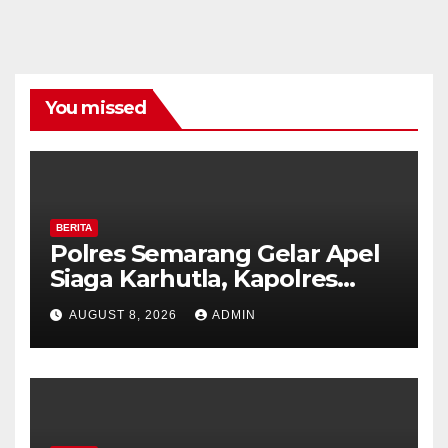
You missed
BERITA
Polres Semarang Gelar Apel
Siaga Karhutla, Kapolres
Tekankan Sinergi dan
AUGUST 8, 2026
ADMIN
Kesiapsiagaan Hadapi Musim
Kemarau.