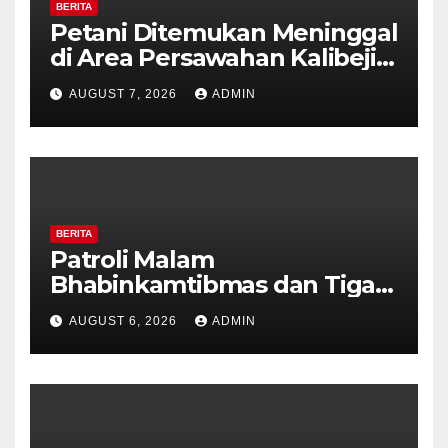
BERITA
Petani Ditemukan Meninggal
di Area Persawahan Kalibeji,
Polisi Pastikan Tidak Ada
AUGUST 7, 2026
ADMIN
Tanda Kekerasan
BERITA
Patroli Malam
Bhabinkamtibmas dan Tiga
Pilar Kelurahan Ungaran
AUGUST 6, 2026
ADMIN
Perkuat Kamtibmas, Warga
Diajak Aktifkan Ronda