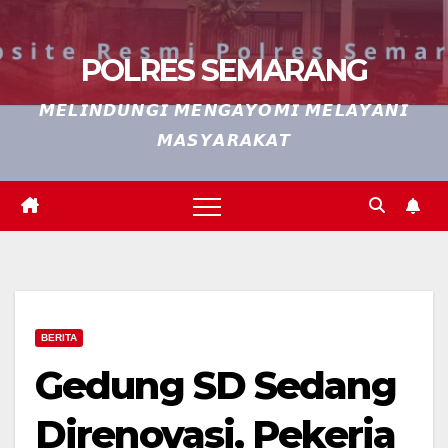
POLRES SEMARANG
𝙈𝙀𝙇𝙄𝙉𝘿𝙐𝙉𝙂𝙄 𝙈𝙀𝙉𝙂𝘼𝙔𝙊𝙈𝙄 𝙈𝙀𝙇𝘼𝙔𝘼𝙉𝙄
𝙈𝘼𝙎𝙔𝘼𝙍𝘼𝙆𝘼𝙏
BERITA
Gedung SD Sedang
Direnovasi, Pekerja