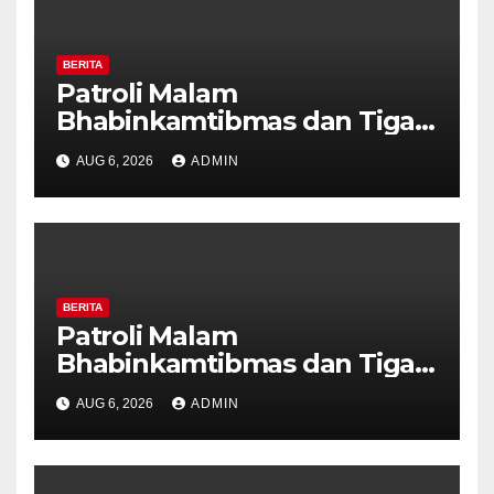
BERITA
Patroli Malam
Bhabinkamtibmas dan Tiga
Pilar Kelurahan Ungaran
AUG 6, 2026
ADMIN
Perkuat Kamtibmas, Warga
Diajak Aktifkan Ronda
BERITA
Patroli Malam
Bhabinkamtibmas dan Tiga
Pilar Kelurahan Ungaran
AUG 6, 2026
ADMIN
Perkuat Kamtibmas, Warga
Diajak Aktifkan Ronda