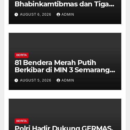
Bhabinkamtibmas dan Tiga
Pilar Kelurahan Ungaran
AUGUST 6, 2026
ADMIN
Perkuat Kamtibmas, Warga
Diajak Aktifkan Ronda
BERITA
81 Bendera Merah Putih
Berkibar di MIN 3 Semarang,
Bhabinkamtibmas Desa
AUGUST 5, 2026
ADMIN
Timpik Hadiri Peringatan
HUT ke-81 Kemerdekaan RI
BERITA
Polri Hadir Dukung GERMAS,