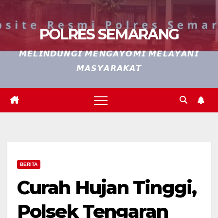
POLRES SEMARANG
𝙈𝙀𝙇𝙄𝙉𝘿𝙐𝙉𝙂𝙄 𝙈𝙀𝙉𝙂𝘼𝙔𝙊𝙈𝙄 𝙈𝙀𝙇𝘼𝙔𝘼𝙉𝙄
𝙈𝘼𝙎𝙔𝘼𝙍𝘼𝙆𝘼𝙏
BERITA
Curah Hujan Tinggi,
Polsek Tengaran