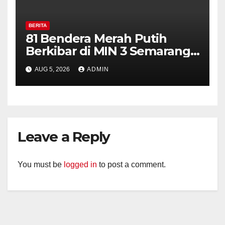
BERITA
81 Bendera Merah Putih
Berkibar di MIN 3 Semarang,
Bhabinkamtibmas Desa
AUG 5, 2026
ADMIN
Timpik Hadiri Peringatan
HUT ke-81 Kemerdekaan RI
Leave a Reply
You must be
logged in
to post a comment.