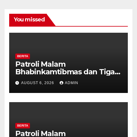
You missed
BERITA
Patroli Malam
Bhabinkamtibmas dan Tiga
Pilar Kelurahan Ungaran
AUGUST 6, 2026
ADMIN
Perkuat Kamtibmas, Warga
Diajak Aktifkan Ronda
BERITA
Patroli Malam