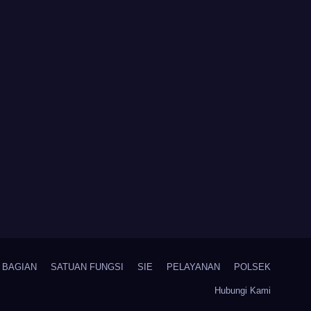
81 Kemerdekaan RI
BAGIAN
SATUAN FUNGSI
SIE
PELAYANAN
POLSEK
Hubungi Kami