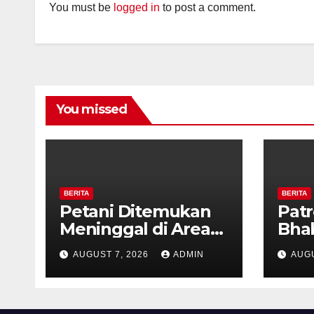
You must be
logged in
to post a comment.
You missed
BERITA
BERITA
Petani Ditemukan
Patr
Meninggal di Area
Bha
Persawahan
dan 
AUGUST 7, 2026
ADMIN
AUGU
Kalibeji, Polisi
Kel
Pastikan Tidak Ada
Per
Tanda Kekerasan
Kam