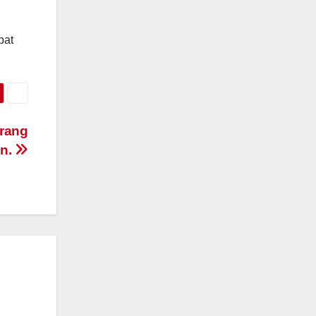
pat
arang
an.