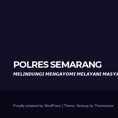
Diaj
Ron
POLRES SEMARANG
𝙈𝙀𝙇𝙄𝙉𝘿𝙐𝙉𝙂𝙄 𝙈𝙀𝙉𝙂𝘼𝙔𝙊𝙈𝙄 𝙈𝙀𝙇𝘼𝙔𝘼𝙉𝙄 𝙈𝘼𝙎𝙔
Proudly powered by WordPress
|
Theme: Newsup by
Themeansar
.