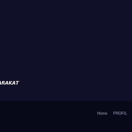
ak Aktifkan
Diajak Aktifkan
da
Ronda
𝙍𝘼𝙆𝘼𝙏
Home
PROFIL