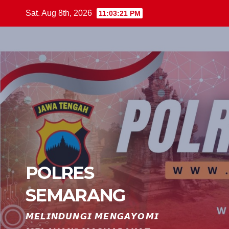
Skip
Sat. Aug 8th, 2026
11:03:21 PM
to
content
POLRES
SEMARANG
𝙈𝙀𝙇𝙄𝙉𝘿𝙐𝙉𝙂𝙄 𝙈𝙀𝙉𝙂𝘼𝙔𝙊𝙈𝙄