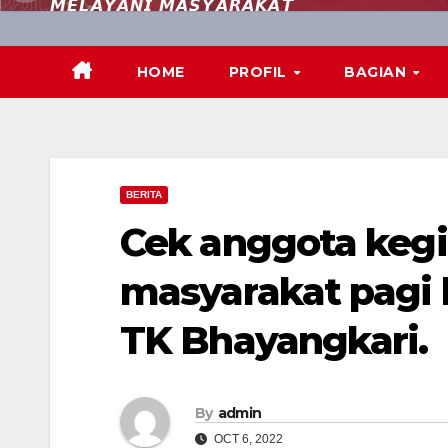
𝙈𝙀𝙇𝘼𝙔𝘼𝙉𝙄 𝙈𝘼𝙎𝙔𝘼𝙍𝘼𝙆𝘼𝙏
HOME
PROFIL
BAGIAN
BERITA
Cek anggota kegi
masyarakat pagi 
TK Bhayangkari.
By
admin
OCT 6, 2022