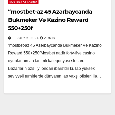
MOSTBET AZ CASINO
“mostbet-az 45 Azərbaycanda
Bukmeker Və Kazino Reward
550+250f
JULY 6, 2024
ADMIN
“mostbet-az 45 Azərbaycanda Bukmeker Və Kazino
Reward 550+250fMostbet nadir forty-five casino
oyunlarının ən tanımlı kateqoriyası slotlardır.
Bazarların özəlliyi ondan ibarətdir ki, lap yüksək
səviyyəli turnirlərdə dünyanın lap yaxşı ofisləri ilə…