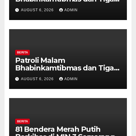
Pilar Kelurahan Ungaran
AUGUST 6, 2026
ADMIN
Perkuat Kamtibmas, Warga
Diajak Aktifkan Ronda
BERITA
Patroli Malam
Bhabinkamtibmas dan Tiga
Pilar Kelurahan Ungaran
AUGUST 6, 2026
ADMIN
Perkuat Kamtibmas, Warga
Diajak Aktifkan Ronda
BERITA
81 Bendera Merah Putih