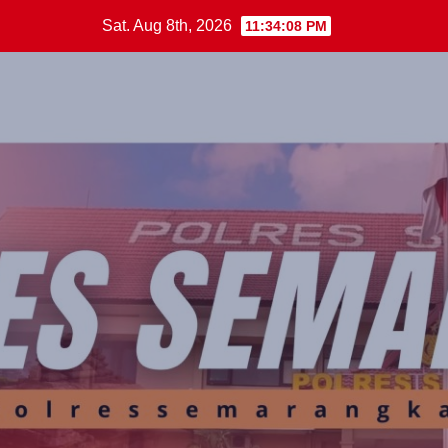
Skip
Sat. Aug 8th, 2026
11:34:08 PM
to
content