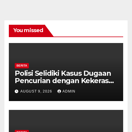
You missed
BERITA
Polisi Selidiki Kasus Dugaan
Pencurian dengan Kekerasan
di Counter HP Royal Phone
AUGUST 9, 2026
ADMIN
Ambarawa.