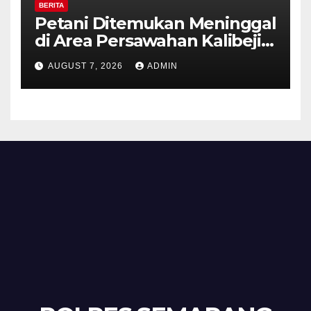
BERITA
Petani Ditemukan Meninggal
di Area Persawahan Kalibeji,
Polisi Pastikan Tidak Ada
AUGUST 7, 2026
ADMIN
Tanda Kekerasan