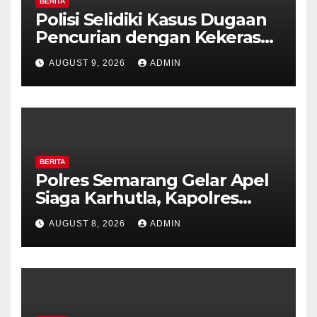
BERITA
Polisi Selidiki Kasus Dugaan
Pencurian dengan Kekerasan
di Counter HP Royal Phone
AUGUST 9, 2026
ADMIN
Ambarawa.
BERITA
Polres Semarang Gelar Apel
Siaga Karhutla, Kapolres
Tekankan Sinergi dan
AUGUST 8, 2026
ADMIN
Kesiapsiagaan Hadapi Musim
Kemarau.