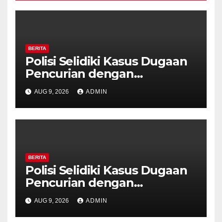
BERITA
Polisi Selidiki Kasus Dugaan
Pencurian dengan
Kekerasan di Counter HP
AUG 9, 2026
ADMIN
Royal Phone Ambarawa.
BERITA
Polisi Selidiki Kasus Dugaan
Pencurian dengan
Kekerasan di Counter HP
AUG 9, 2026
ADMIN
Royal Phone Ambarawa.