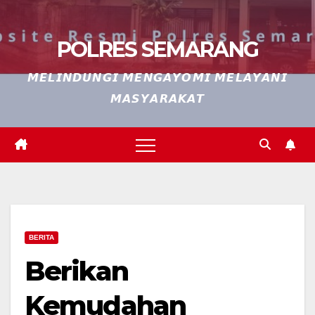
POLRES SEMARANG
𝙈𝙀𝙇𝙄𝙉𝘿𝙐𝙉𝙂𝙄 𝙈𝙀𝙉𝙂𝘼𝙔𝙊𝙈𝙄 𝙈𝙀𝙇𝘼𝙔𝘼𝙉𝙄
𝙈𝘼𝙎𝙔𝘼𝙍𝘼𝙆𝘼𝙏
BERITA
Berikan
Kemudahan