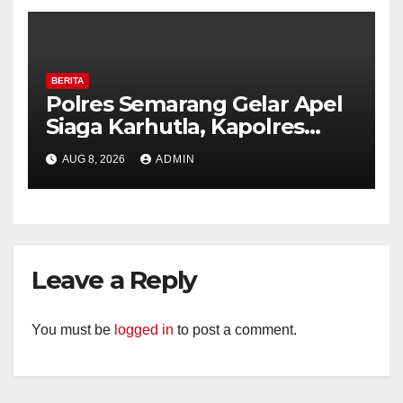
BERITA
Polres Semarang Gelar Apel
Siaga Karhutla, Kapolres
Tekankan Sinergi dan
AUG 8, 2026
ADMIN
Kesiapsiagaan Hadapi Musim
Kemarau.
Leave a Reply
You must be
logged in
to post a comment.