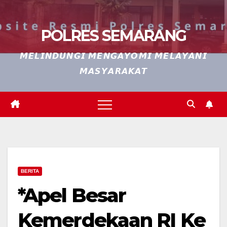
POLRES SEMARANG
𝙈𝙀𝙇𝙄𝙉𝘿𝙐𝙉𝙂𝙄 𝙈𝙀𝙉𝙂𝘼𝙔𝙊𝙈𝙄 𝙈𝙀𝙇𝘼𝙔𝘼𝙉𝙄
𝙈𝘼𝙎𝙔𝘼𝙍𝘼𝙆𝘼𝙏
BERITA
*Apel Besar
Kemerdekaan RI Ke