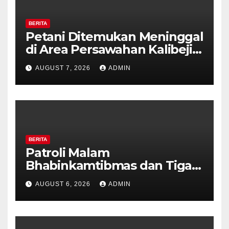
BERITA
Petani Ditemukan Meninggal
di Area Persawahan Kalibeji,
Polisi Pastikan Tidak Ada
AUGUST 7, 2026
ADMIN
Tanda Kekerasan
BERITA
Patroli Malam
Bhabinkamtibmas dan Tiga
Pilar Kelurahan Ungaran
AUGUST 6, 2026
ADMIN
Perkuat Kamtibmas, Warga
Diajak Aktifkan Ronda