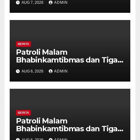
AUG 7, 2026
ADMIN
Pastikan Tidak Ada Tanda
Kekerasan
BERITA
Patroli Malam
Bhabinkamtibmas dan Tiga
Pilar Kelurahan Ungaran
AUG 6, 2026
ADMIN
Perkuat Kamtibmas, Warga
Diajak Aktifkan Ronda
BERITA
Patroli Malam
Bhabinkamtibmas dan Tiga
Pilar Kelurahan Ungaran