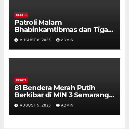
BERITA
Patroli Malam
Bhabinkamtibmas dan Tiga
Pilar Kelurahan Ungaran
AUGUST 6, 2026
ADMIN
Perkuat Kamtibmas, Warga
Diajak Aktifkan Ronda
BERITA
81 Bendera Merah Putih
Berkibar di MIN 3 Semarang,
Bhabinkamtibmas Desa
AUGUST 5, 2026
ADMIN
Timpik Hadiri Peringatan
HUT ke-81 Kemerdekaan RI