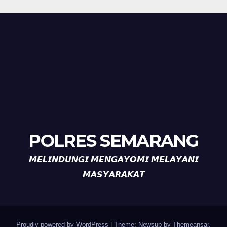
POLRES SEMARANG
𝙈𝙀𝙇𝙄𝙉𝘿𝙐𝙉𝙂𝙄 𝙈𝙀𝙉𝙂𝘼𝙔𝙊𝙈𝙄 𝙈𝙀𝙇𝘼𝙔𝘼𝙉𝙄
𝙈𝘼𝙎𝙔𝘼𝙍𝘼𝙆𝘼𝙏
Proudly powered by WordPress
|
Theme: Newsup by
Themeansar
.