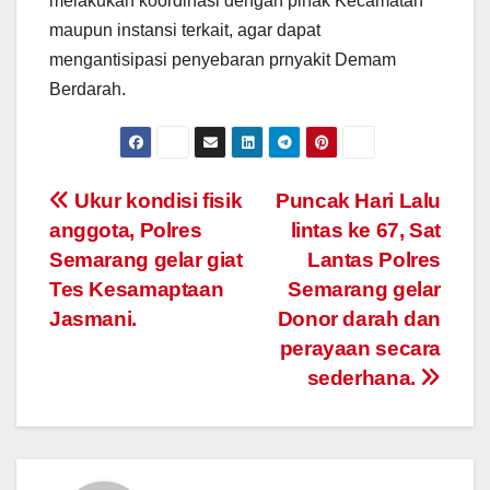
melakukan koordinasi dengan pihak Kecamatan
maupun instansi terkait, agar dapat
mengantisipasi penyebaran prnyakit Demam
Berdarah.
Post
Ukur kondisi fisik
Puncak Hari Lalu
anggota, Polres
lintas ke 67, Sat
navigation
Semarang gelar giat
Lantas Polres
Tes Kesamaptaan
Semarang gelar
Jasmani.
Donor darah dan
perayaan secara
sederhana.