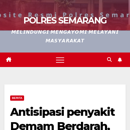
POLRES SEMARANG
𝙈𝙀𝙇𝙄𝙉𝘿𝙐𝙉𝙂𝙄 𝙈𝙀𝙉𝙂𝘼𝙔𝙊𝙈𝙄 𝙈𝙀𝙇𝘼𝙔𝘼𝙉𝙄
𝙈𝘼𝙎𝙔𝘼𝙍𝘼𝙆𝘼𝙏
BERITA
Antisipasi penyakit
Demam Berdarah,