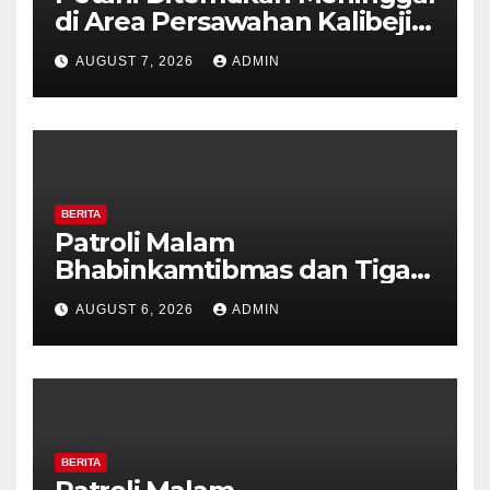
di Area Persawahan Kalibeji,
Polisi Pastikan Tidak Ada
AUGUST 7, 2026
ADMIN
Tanda Kekerasan
BERITA
Patroli Malam
Bhabinkamtibmas dan Tiga
Pilar Kelurahan Ungaran
AUGUST 6, 2026
ADMIN
Perkuat Kamtibmas, Warga
Diajak Aktifkan Ronda
BERITA