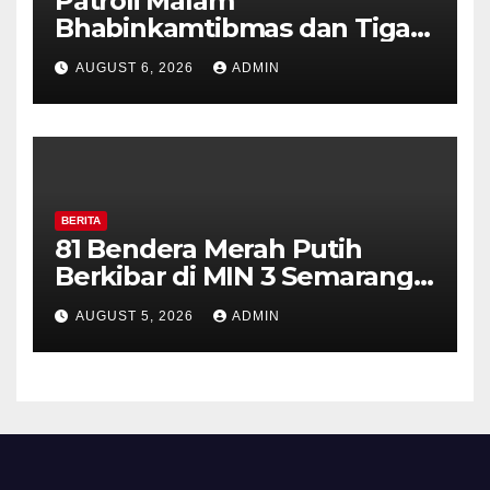
Patroli Malam
Bhabinkamtibmas dan Tiga
Pilar Kelurahan Ungaran
AUGUST 6, 2026
ADMIN
Perkuat Kamtibmas, Warga
Diajak Aktifkan Ronda
BERITA
81 Bendera Merah Putih
Berkibar di MIN 3 Semarang,
Bhabinkamtibmas Desa
AUGUST 5, 2026
ADMIN
Timpik Hadiri Peringatan
HUT ke-81 Kemerdekaan RI