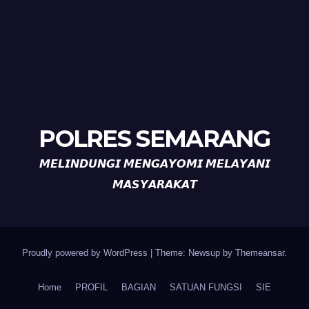
POLRES SEMARANG
𝙈𝙀𝙇𝙄𝙉𝘿𝙐𝙉𝙂𝙄 𝙈𝙀𝙉𝙂𝘼𝙔𝙊𝙈𝙄 𝙈𝙀𝙇𝘼𝙔𝘼𝙉𝙄
𝙈𝘼𝙎𝙔𝘼𝙍𝘼𝙆𝘼𝙏
Proudly powered by WordPress
|
Theme: Newsup by
Themeansar
.
Home
PROFIL
BAGIAN
SATUAN FUNGSI
SIE