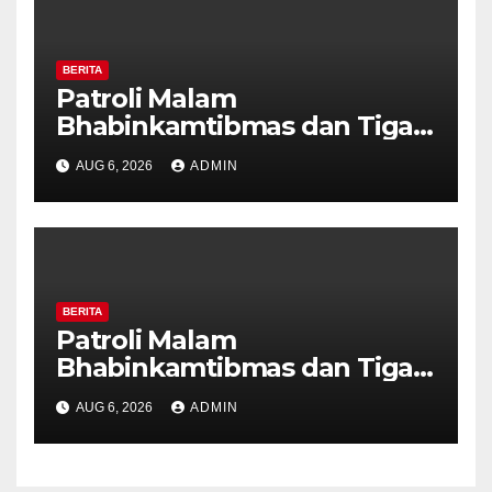
BERITA
Patroli Malam
Bhabinkamtibmas dan Tiga
Pilar Kelurahan Ungaran
AUG 6, 2026
ADMIN
Perkuat Kamtibmas, Warga
Diajak Aktifkan Ronda
BERITA
Patroli Malam
Bhabinkamtibmas dan Tiga
Pilar Kelurahan Ungaran
AUG 6, 2026
ADMIN
Perkuat Kamtibmas, Warga
Diajak Aktifkan Ronda