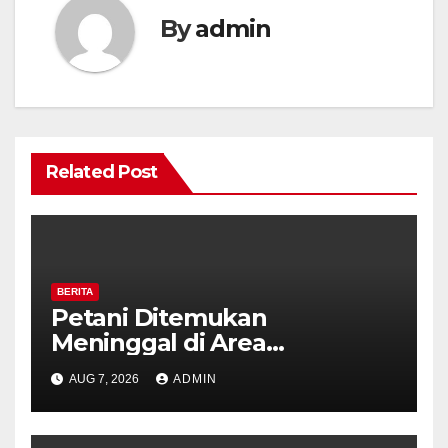
By
admin
Related Post
BERITA
Petani Ditemukan
Meninggal di Area
Persawahan Kalibeji, Polisi
AUG 7, 2026
ADMIN
Pastikan Tidak Ada Tanda
Kekerasan