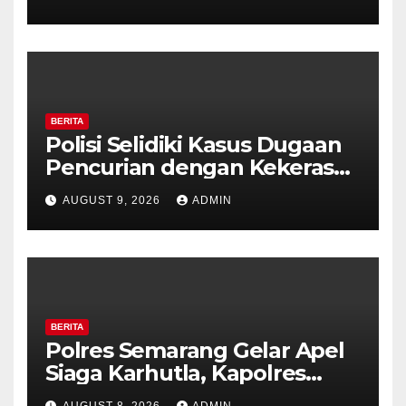
Ambarawa.
BERITA
Polisi Selidiki Kasus Dugaan
Pencurian dengan Kekerasan
di Counter HP Royal Phone
AUGUST 9, 2026
ADMIN
Ambarawa.
BERITA
Polres Semarang Gelar Apel
Siaga Karhutla, Kapolres
Tekankan Sinergi dan
AUGUST 8, 2026
ADMIN