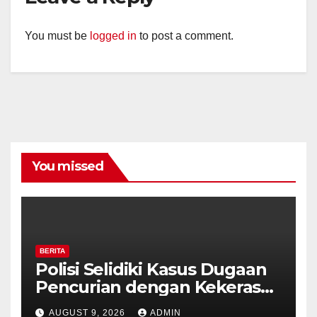
You must be
logged in
to post a comment.
You missed
BERITA
Polisi Selidiki Kasus Dugaan
Pencurian dengan Kekerasan
di Counter HP Royal Phone
AUGUST 9, 2026
ADMIN