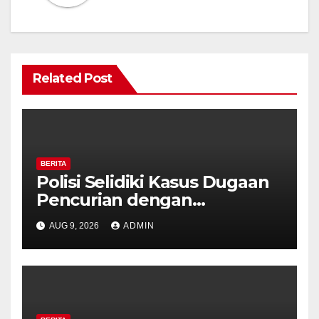
Related Post
BERITA
Polisi Selidiki Kasus Dugaan
Pencurian dengan
Kekerasan di Counter HP
AUG 9, 2026
ADMIN
Royal Phone Ambarawa.