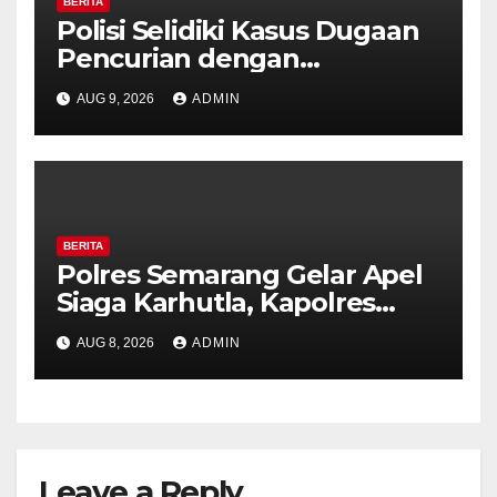
BERITA
Polisi Selidiki Kasus Dugaan
Pencurian dengan
Kekerasan di Counter HP
AUG 9, 2026
ADMIN
Royal Phone Ambarawa.
BERITA
Polres Semarang Gelar Apel
Siaga Karhutla, Kapolres
Tekankan Sinergi dan
AUG 8, 2026
ADMIN
Kesiapsiagaan Hadapi Musim
Kemarau.
Leave a Reply