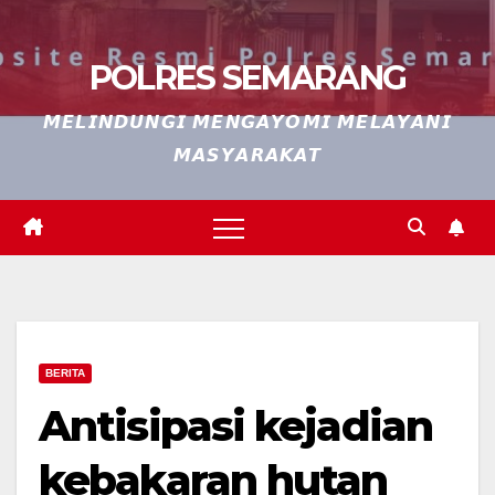
POLRES SEMARANG
𝙈𝙀𝙇𝙄𝙉𝘿𝙐𝙉𝙂𝙄 𝙈𝙀𝙉𝙂𝘼𝙔𝙊𝙈𝙄 𝙈𝙀𝙇𝘼𝙔𝘼𝙉𝙄
𝙈𝘼𝙎𝙔𝘼𝙍𝘼𝙆𝘼𝙏
BERITA
Antisipasi kejadian
kebakaran hutan