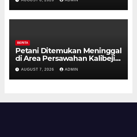
Kesiapsiagaan Hadapi Musim
Kemarau.
BERITA
Petani Ditemukan Meninggal
di Area Persawahan Kalibeji,
Polisi Pastikan Tidak Ada
AUGUST 7, 2026
ADMIN
Tanda Kekerasan