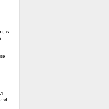
tugas
n
isa
ri
dari