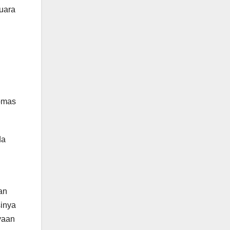
uara
ibmas
da
an
sinya
yaan