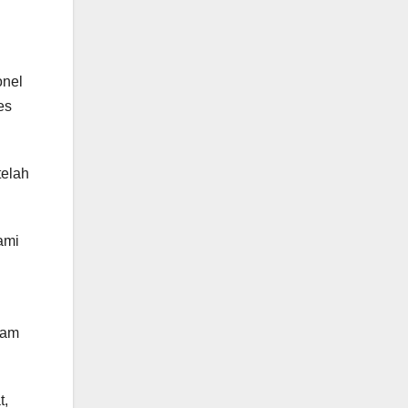
onel
es
telah
ami
lam
t,