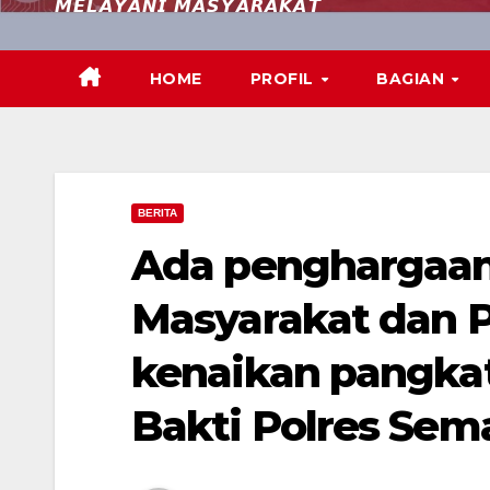
𝙈𝙀𝙇𝘼𝙔𝘼𝙉𝙄 𝙈𝘼𝙎𝙔𝘼𝙍𝘼𝙆𝘼𝙏
HOME
PROFIL
BAGIAN
BERITA
Ada penghargaan
Masyarakat dan P
kenaikan pangka
Bakti Polres Sem