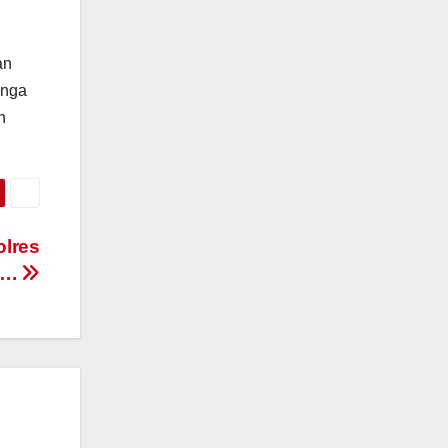
an
unga
n
olres
a….