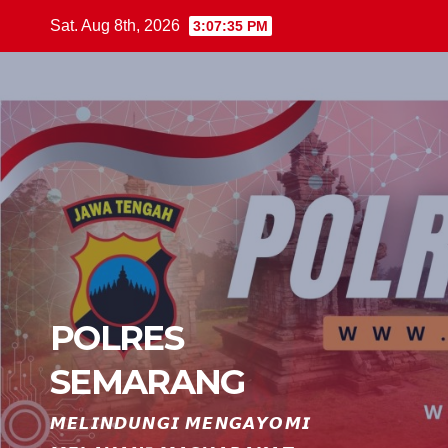
Skip
Sat. Aug 8th, 2026
3:07:36 PM
to
content
POLRES
SEMARANG
𝙈𝙀𝙇𝙄𝙉𝘿𝙐𝙉𝙂𝙄 𝙈𝙀𝙉𝙂𝘼𝙔𝙊𝙈𝙄