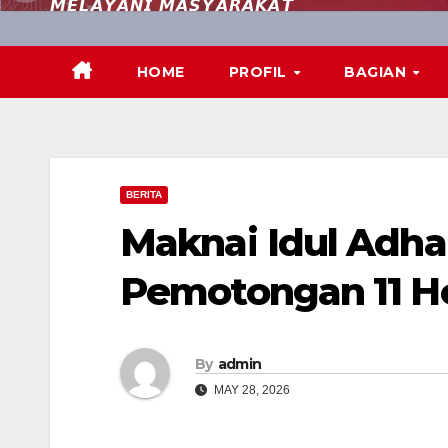
𝙈𝙀𝙇𝘼𝙔𝘼𝙉𝙄 𝙈𝘼𝙎𝙔𝘼𝙍𝘼𝙆𝘼𝙏
HOME
PROFIL
BAGIAN
BERITA
Maknai Idul Adha 
Pemotongan 11 
By
admin
MAY 28, 2026