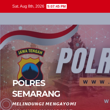
Skip
Sat. Aug 8th, 2026
5:07:48 PM
to
content
POLRES
SEMARANG
𝙈𝙀𝙇𝙄𝙉𝘿𝙐𝙉𝙂𝙄 𝙈𝙀𝙉𝙂𝘼𝙔𝙊𝙈𝙄